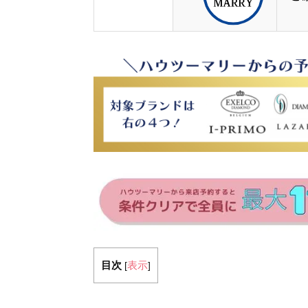
目次
表示
[
]