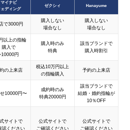
マイナビ
ゼクシィ
Hanayume
ウェディング
購入しない
購入しない
店で3000円
場合なし
場合なし
円以上の指輪
購入時のみ
該当ブランドで
購入で
特典
購入時割引
+10000円
税込10万円以上
約の上来店
予約の上来店
の指輪購入
該当ブランドで
成約時のみ
せ10000円〜
結婚・婚約指輪が
特典20000円
10％OFF
式サイトで
公式サイトで
公式サイトで
確認ください
ご確認ください
ご確認ください