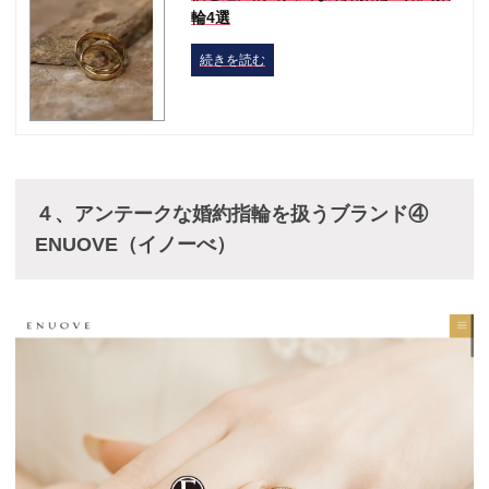
輪4選
続きを読む
４、
アンテークな婚約指輪を扱うブランド④
ENUOVE（イノーべ）