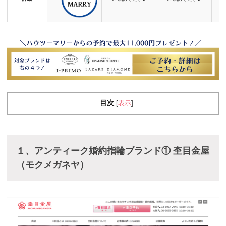
目次
表示
[
]
１、アンティーク婚約指輪ブランド①
杢目金屋
（モクメガネヤ）