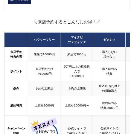
＼来店予約するとこんなにお得！／
マイナビ
ハウツーマリー
ゼクシィ
ウェディング
来店予約
購入しない
来店で10000円
来店で3000円
特典内容
場合なし
5万円以上の指輪購
来店予約だけ
購入時のみ
ポイント
入で
で10000円
特典
+10000円
税込10万円以上
条件
予約の上来店
予約の上来店
の指輪購入
成約時のみ
成約特典
上乗せ1000円
上乗せ10000円〜
結
特典20000円
キャンペーン
公式サイトで
公式サイトで
詳細
ご確認ください
ご確認ください