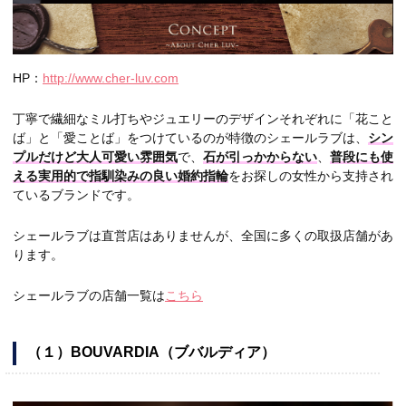
HP：
http://www.cher-luv.com
丁寧で繊細なミル打ちやジュエリーのデザインそれぞれに「花こと
ば」と「愛ことば」をつけているのが特徴のシェールラブは、
シン
プルだけど大人可愛い雰囲気
で、
石が引っかからない
、
普段にも使
える実用的で指馴染みの良い婚約指輪
をお探しの女性から支持され
ているブランドです。
シェールラブは直営店はありませんが、全国に多くの取扱店舗があ
ります。
シェールラブの店舗一覧は
こちら
（１）BOUVARDIA（ブバルディア）