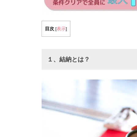
目次
表示
[
]
１、結納とは？