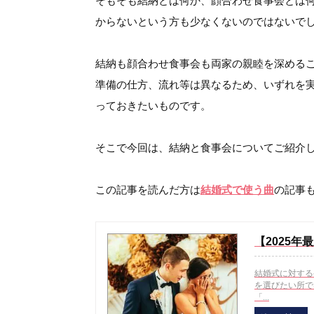
そもそも結納とは何か、顔合わせ食事会とは
からないという方も少なくないのではないで
結納も顔合わせ食事会も両家の親睦を深める
準備の仕方、流れ等は異なるため、いずれを
っておきたいものです。
そこで今回は、結納と食事会についてご紹介
この記事を読んだ方は
結婚式で使う曲
の記事
【2025
結婚式に対する
を選びたい所で
「...