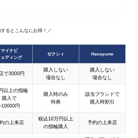
約するとこんなにお得！／
マイナビ
ゼクシィ
Hanayume
ウェディング
購入しない
購入しない
店で3000円
場合なし
場合なし
円以上の指輪
購入時のみ
該当ブランドで
購入で
特典
購入時割引
+10000円
税込10万円以上
約の上来店
予約の上来店
の指輪購入