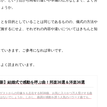
何か、という点から両者の違いや準備の仕方などまで、よく分
しょうか。
ことを目的としていることは同じであるものの、儀式の方法や
実施するにせよ、それぞれの内容や違いについてはきちんと知
していきます。ご参考になれば幸いです。
もよく読まれています。
年最新】結婚式で感動を呼ぶ曲！邦楽36選＆洋楽36選
ゲストからの印象をも左右するBGM曲、お気に入りかつ万人受けする曲
はないでしょうか。しかし、曲調が感動を誘う人気のバラード曲でも、