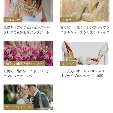
ジュエリー
シューズ
最強キメアイテムショルダーネッ
安く賢く可愛く！シンプルなブラ
クレスで花嫁姿をアップデート！
イダルシューズを可愛くリメイク
結婚・結婚式準備のハウツー
シューズ
可憐で上品に演出できるバラがテ
チラ見えのオシャレ♪オススメ
ーマのウェディング
【ブライダルシューズ】10選
ウェディングドレス