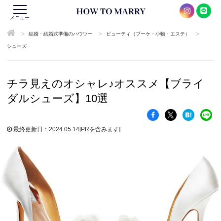
メニュー
>
>
>
結婚・結婚式準備のハウツー
ビューティ（ブーケ・小物・エステ）
シューズ
チラ見えのオシャレ♪オススメ【ブライ
ダルシューズ】10選
最終更新日：2024.05.14
[PRを含みます]