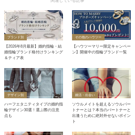
ブランド別
その他のハウツー
【2026年8月最新】婚約指輪・結
【ハウツーマリー限定キャンペー
婚指輪ブランド格付けランキング
ン】開催中の指輪ブランド一覧
＆ティア表
デザイン別
婚活・出会い
ハーフエタニティタイプの婚約指
ソウルメイトを超えるソウルパー
輪デザイン30選！選ぶ際の注意
トナーとは？本当のパートナーと
点も
出逢うために絶対外せないポイン
ト