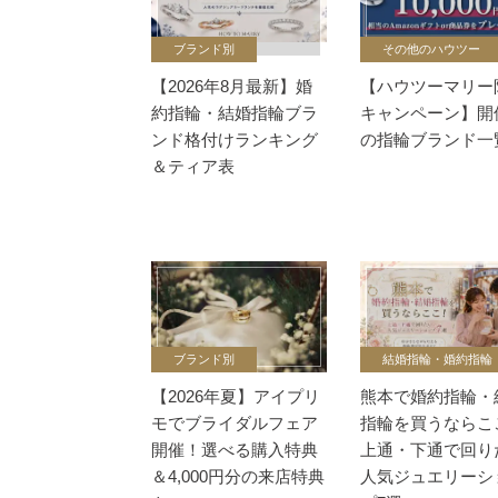
ブランド別
その他のハウツー
【2026年8月最新】婚
【ハウツーマリー
約指輪・結婚指輪ブラ
キャンペーン】開
ンド格付けランキング
の指輪ブランド一
＆ティア表
ブランド別
結婚指輪・婚約指輪
【2026年夏】アイプリ
熊本で婚約指輪・
モでブライダルフェア
指輪を買うならこ
開催！選べる購入特典
上通・下通で回り
＆4,000円分の来店特典
人気ジュエリーシ