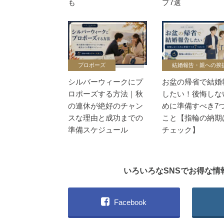
も
プ7選
プロポーズ
結婚報告・親への挨
シルバーウィークにプ
お盆の帰省で結婚
ロポーズする方法｜秋
したい！後悔しな
の連休が絶好のチャン
めに準備すべき7
スな理由と成功までの
こと【指輪の納期
準備スケジュール
チェック】
いろいろなSNSでお得な
Facebook