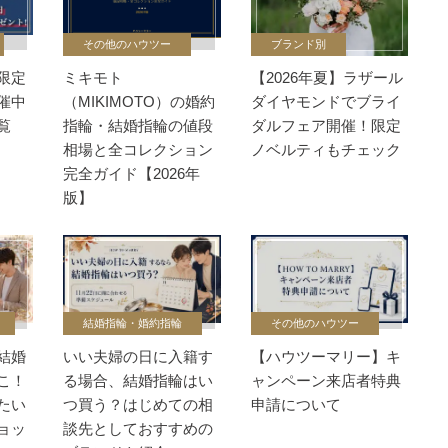
その他のハウツー
ブランド別
限定
ミキモト
【2026年夏】ラザール
催中
（MIKIMOTO）の婚約
ダイヤモンドでブライ
覧
指輪・結婚指輪の値段
ダルフェア開催！限定
相場と全コレクション
ノベルティもチェック
完全ガイド【2026年
版】
結婚指輪・婚約指輪
その他のハウツー
結婚
いい夫婦の日に入籍す
【ハウツーマリー】キ
こ！
る場合、結婚指輪はい
ャンペーン来店者特典
たい
つ買う？はじめての相
申請について
ョッ
談先としておすすめの