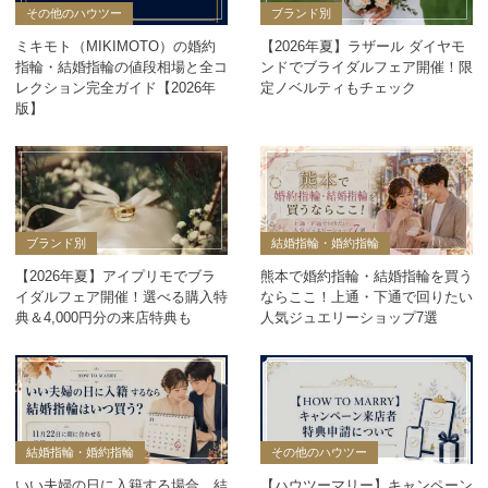
その他のハウツー
ブランド別
ミキモト（MIKIMOTO）の婚約
【2026年夏】ラザール ダイヤモ
指輪・結婚指輪の値段相場と全コ
ンドでブライダルフェア開催！限
レクション完全ガイド【2026年
定ノベルティもチェック
版】
ブランド別
結婚指輪・婚約指輪
【2026年夏】アイプリモでブラ
熊本で婚約指輪・結婚指輪を買う
イダルフェア開催！選べる購入特
ならここ！上通・下通で回りたい
典＆4,000円分の来店特典も
人気ジュエリーショップ7選
結婚指輪・婚約指輪
その他のハウツー
いい夫婦の日に入籍する場合、結
【ハウツーマリー】キャンペーン