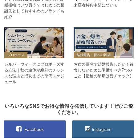
婚指輪はいつ買う？はじめての相
来店者特典申請について
談先としておすすめのブランドも
紹介
プロポーズ
結婚報告・親への挨拶
シルバーウィークにプロポーズす
お盆の帰省で結婚報告したい！後
る方法｜秋の連休が絶好のチャン
悔しないために準備すべき7つの
スな理由と成功までの準備スケジ
こと【指輪の納期は要チェック】
ュール
いろいろなSNSでお得な情報を発信しています！ぜひご覧
ください。
Facebook
Instagram