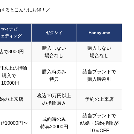
約するとこんなにお得！／
マイナビ
ゼクシィ
Hanayume
ウェディング
購入しない
購入しない
店で3000円
場合なし
場合なし
円以上の指輪
購入時のみ
該当ブランドで
購入で
特典
購入時割引
+10000円
税込10万円以上
約の上来店
予約の上来店
の指輪購入
該当ブランドで
成約時のみ
せ10000円〜
結婚・婚約指輪が
特典20000円
10％OFF