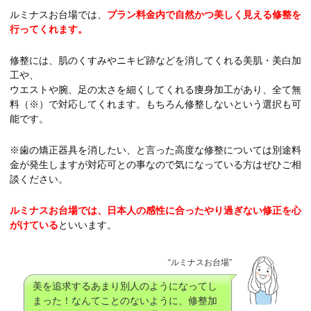
ルミナスお台場では、
プラン料金内で自然かつ美しく見える修整を
行ってくれます。
修整には、肌のくすみやニキビ跡などを消してくれる美肌・美白加
工や、
ウエストや腕、足の太さを細くしてくれる痩身加工があり、全て無
料（※）で対応してくれます。もちろん修整しないという選択も可
能です。
※歯の矯正器具を消したい、と言った高度な修整については別途料
金が発生しますが対応可との事なので気になっている方はぜひご相
談ください。
ルミナスお台場では、日本人の感性に合ったやり過ぎない修正を心
がけている
といいます。
“ルミナスお台場”
美を追求するあまり別人のようになってし
まった！なんてことのないように、修整加