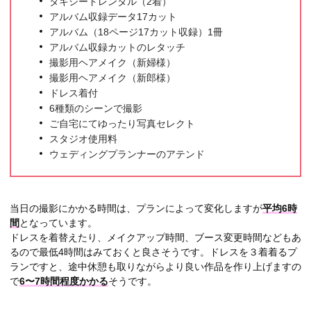
タキシードレンタル（2着）
アルバム収録データ17カット
アルバム（18ページ17カット収録）1冊
アルバム収録カットのレタッチ
撮影用ヘアメイク（新婦様）
撮影用ヘアメイク（新郎様）
ドレス着付
6種類のシーンで撮影
ご自宅にてゆったり写真セレクト
スタジオ使用料
ウェディングプランナーのアテンド
当日の撮影にかかる時間は、プランによって変化しますが
平均6時
間
となっています。
ドレスを着替えたり、メイクアップ時間、ブース変更時間などもあ
るので最低4時間はみておくと良さそうです。ドレスを３着着るプ
ランですと、途中休憩も取りながらより良い作品を作り上げますの
で
6〜7時間程度かかる
そうです。