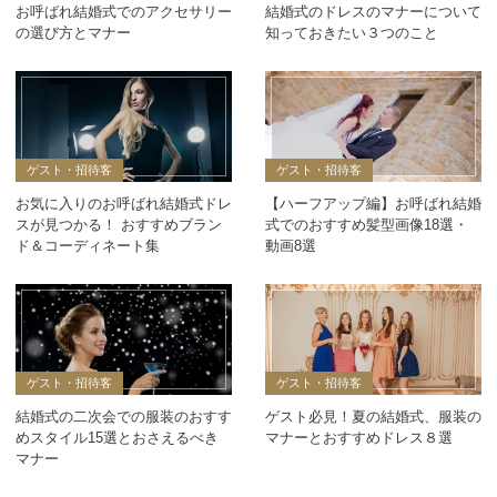
お呼ばれ結婚式でのアクセサリー
結婚式のドレスのマナーについて
の選び方とマナー
知っておきたい３つのこと
ゲスト・招待客
ゲスト・招待客
お気に入りのお呼ばれ結婚式ドレ
【ハーフアップ編】お呼ばれ結婚
スが見つかる！ おすすめブラン
式でのおすすめ髪型画像18選・
ド＆コーディネート集
動画8選
ゲスト・招待客
ゲスト・招待客
結婚式の二次会での服装のおすす
ゲスト必見！夏の結婚式、服装の
めスタイル15選とおさえるべき
マナーとおすすめドレス８選
マナー