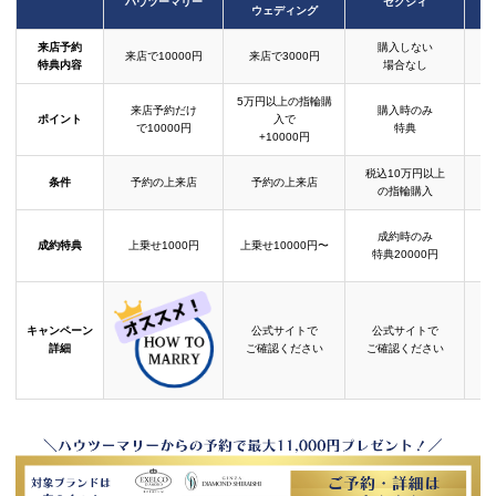
ハウツーマリー
ゼクシィ
ウェディング
来店予約
購入しない
来店で10000円
来店で3000円
特典内容
場合なし
5万円以上の指輪購
来店予約だけ
購入時のみ
ポイント
入で
で10000円
特典
+10000円
税込10万円以上
条件
予約の上来店
予約の上来店
の指輪購入
成約時のみ
成約特典
上乗せ1000円
上乗せ10000円〜
結
特典20000円
キャンペーン
公式サイトで
公式サイトで
詳細
ご確認ください
ご確認ください