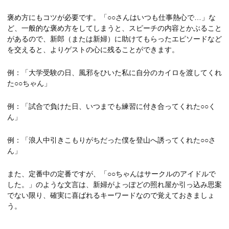
褒め方にもコツが必要です。「○○さんはいつも仕事熱心で…」な
ど、一般的な褒め方をしてしまうと、スピーチの内容とかぶること
があるので、新郎（または新婦）に助けてもらったエピソードなど
を交えると、よりゲストの心に残ることができます。
例：「大学受験の日、風邪をひいた私に自分のカイロを渡してくれ
た○○ちゃん」
例：「試合で負けた日、いつまでも練習に付き合ってくれた○○く
ん」
例：「浪人中引きこもりがちだった僕を登山へ誘ってくれた○○さ
ん」
また、定番中の定番ですが、「○○ちゃんはサークルのアイドルで
した。」のような文言は、新婦がよっぽどの照れ屋か引っ込み思案
でない限り、確実に喜ばれるキーワードなので覚えておきましょ
う。