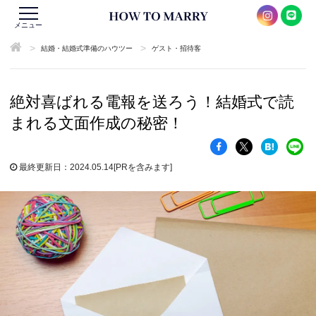
メニュー
>
>
結婚・結婚式準備のハウツー
ゲスト・招待客
絶対喜ばれる電報を送ろう！結婚式で読
まれる文面作成の秘密！
最終更新日：2024.05.14
[PRを含みます]