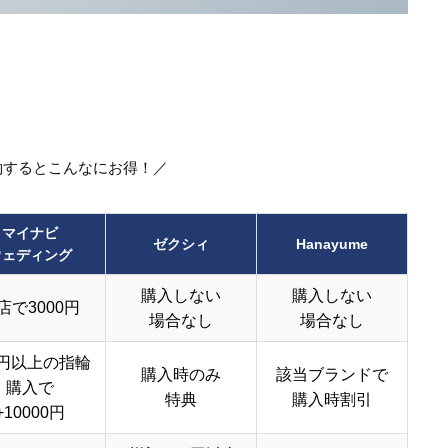
約するとこんなにお得！／
マイナビ
ゼクシィ
Hanayume
ウェディング
購入しない
購入しない
店で3000円
場合なし
場合なし
円以上の指輪
購入時のみ
該当ブランドで
購入で
特典
購入時割引
+10000円