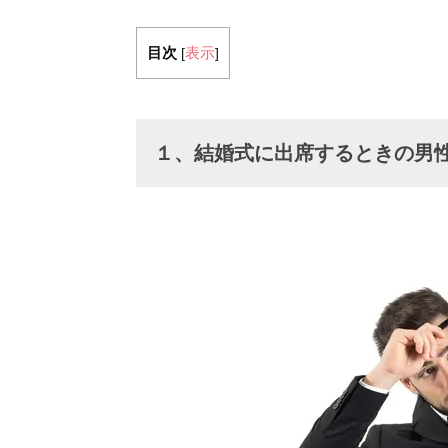
目次
表示
[
]
１、結婚式に出席するときの男