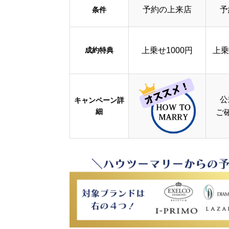
予約の上来店
予
条件
成約特典
上乗せ1000円
上乗
公
キャンペーン詳
細
ご