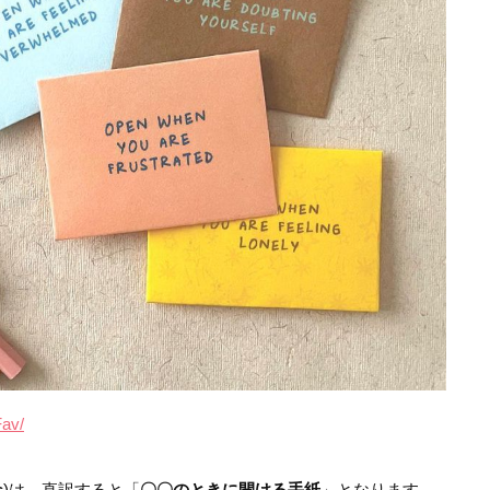
Fav/
s
)は、直訳すると「
〇〇のときに開ける手紙
」となります。