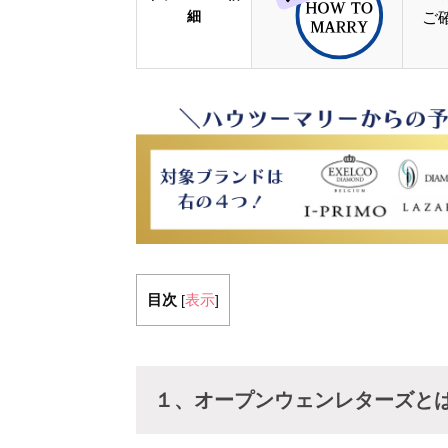
細
ご
目次
表示
[
]
１、オープンウェンレターズと