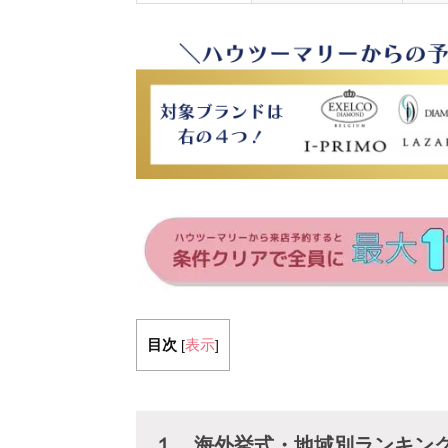
目次
表示
[
]
１、海外挙式・地域別ランキン