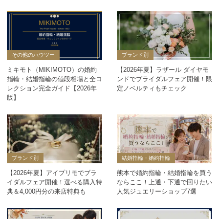
その他のハウツー
ブランド別
ミキモト（MIKIMOTO）の婚約
【2026年夏】ラザール ダイヤモ
指輪・結婚指輪の値段相場と全コ
ンドでブライダルフェア開催！限
レクション完全ガイド【2026年
定ノベルティもチェック
版】
ブランド別
結婚指輪・婚約指輪
【2026年夏】アイプリモでブラ
熊本で婚約指輪・結婚指輪を買う
イダルフェア開催！選べる購入特
ならここ！上通・下通で回りたい
典＆4,000円分の来店特典も
人気ジュエリーショップ7選