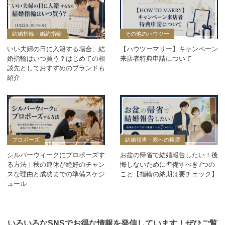
結婚指輪・婚約指輪
その他のハウツー
いい夫婦の日に入籍する場合、結
【ハウツーマリー】キャンペーン
婚指輪はいつ買う？はじめての相
来店者特典申請について
談先としておすすめのブランドも
紹介
プロポーズ
結婚報告・親への挨拶
シルバーウィークにプロポーズす
お盆の帰省で結婚報告したい！後
る方法｜秋の連休が絶好のチャン
悔しないために準備すべき7つの
スな理由と成功までの準備スケジ
こと【指輪の納期は要チェック】
ュール
いろいろなSNSでお得な情報を発信しています！ぜひご覧