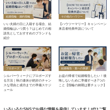
結婚指輪・婚約指輪
その他のハウツー
いい夫婦の日に入籍する場合、結
【ハウツーマリー】キャンペーン
婚指輪はいつ買う？はじめての相
来店者特典申請について
談先としておすすめのブランドも
紹介
プロポーズ
結婚報告・親への挨拶
シルバーウィークにプロポーズす
お盆の帰省で結婚報告したい！後
る方法｜秋の連休が絶好のチャン
悔しないために準備すべき7つの
スな理由と成功までの準備スケジ
こと【指輪の納期は要チェック】
ュール
いろいろなSNSでお得な情報を発信しています！ぜひご覧