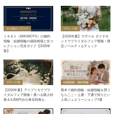
その他のハウツー
ブランド別
ミキモト（MIKIMOTO）の婚約
【2026年夏】ラザール ダイヤモ
指輪・結婚指輪の値段相場と全コ
ンドでブライダルフェア開催！限
レクション完全ガイド【2026年
定ノベルティもチェック
版】
ブランド別
結婚指輪・婚約指輪
【2026年夏】アイプリモでブラ
熊本で婚約指輪・結婚指輪を買う
イダルフェア開催！選べる購入特
ならここ！上通・下通で回りたい
典＆4,000円分の来店特典も
人気ジュエリーショップ7選