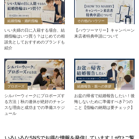
結婚指輪・婚約指輪
その他のハウツー
いい夫婦の日に入籍する場合、結
【ハウツーマリー】キャンペーン
婚指輪はいつ買う？はじめての相
来店者特典申請について
談先としておすすめのブランドも
紹介
プロポーズ
結婚報告・親への挨拶
シルバーウィークにプロポーズす
お盆の帰省で結婚報告したい！後
る方法｜秋の連休が絶好のチャン
悔しないために準備すべき7つの
スな理由と成功までの準備スケジ
こと【指輪の納期は要チェック】
ュール
いろいろなSNSでお得な情報を発信しています！ぜひご覧