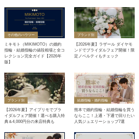
その他のハウツー
ブランド別
ミキモト（MIKIMOTO）の婚約
【2026年夏】ラザール ダイヤモ
指輪・結婚指輪の値段相場と全コ
ンドでブライダルフェア開催！限
レクション完全ガイド【2026年
定ノベルティもチェック
版】
ブランド別
結婚指輪・婚約指輪
【2026年夏】アイプリモでブラ
熊本で婚約指輪・結婚指輪を買う
イダルフェア開催！選べる購入特
ならここ！上通・下通で回りたい
典＆4,000円分の来店特典も
人気ジュエリーショップ7選