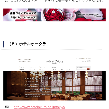
（５）ホテルオークラ
URL：
http://www.hotelokura.co.jp/tokyo/