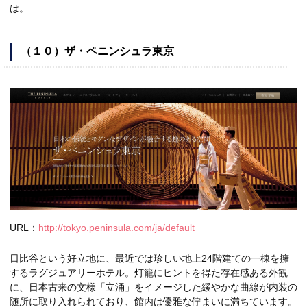
は。
（１０）ザ・ペニンシュラ東京
URL：
http://tokyo.peninsula.com/ja/default
日比谷という好立地に、最近では珍しい地上24階建ての一棟を擁
するラグジュアリーホテル。灯籠にヒントを得た存在感ある外観
に、日本古来の文様「立涌」をイメージした緩やかな曲線が内装の
随所に取り入れられており、館内は優雅な佇まいに満ちています。