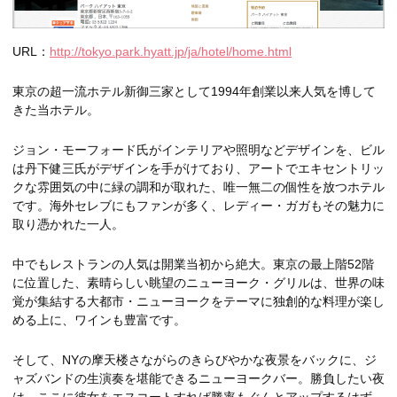
URL：
http://tokyo.park.hyatt.jp/ja/hotel/home.html
東京の超一流ホテル新御三家として1994年創業以来人気を博して
きた当ホテル。
ジョン・モーフォード氏がインテリアや照明などデザインを、ビル
は丹下健三氏がデザインを手がけており、アートでエキセントリッ
クな雰囲気の中に緑の調和が取れた、唯一無二の個性を放つホテル
です。海外セレブにもファンが多く、レディー・ガガもその魅力に
取り憑かれた一人。
中でもレストランの人気は開業当初から絶大。東京の最上階52階
に位置した、素晴らしい眺望のニューヨーク・グリルは、世界の味
覚が集結する大都市・ニューヨークをテーマに独創的な料理が楽し
める上に、ワインも豊富です。
そして、NYの摩天楼さながらのきらびやかな夜景をバックに、ジ
ャズバンドの生演奏を堪能できるニューヨークバー。勝負したい夜
は、ここに彼女をエスコートすれば勝率もぐんとアップするはず。