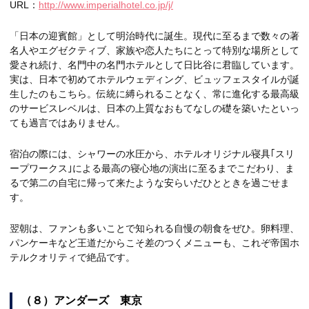
URL：
http://www.imperialhotel.co.jp/j/
「日本の迎賓館」として明治時代に誕生。現代に至るまで数々の著
名人やエグゼクティブ、家族や恋人たちにとって特別な場所として
愛され続け、名門中の名門ホテルとして日比谷に君臨しています。
実は、日本で初めてホテルウェディング、ビュッフェスタイルが誕
生したのもこちら。伝統に縛られることなく、常に進化する最高級
のサービスレベルは、日本の上質なおもてなしの礎を築いたといっ
ても過言ではありません。
宿泊の際には、シャワーの水圧から、ホテルオリジナル寝具｢スリ
ープワークス｣による最高の寝心地の演出に至るまでこだわり、ま
るで第二の自宅に帰って来たような安らいだひとときを過ごせま
す。
翌朝は、ファンも多いことで知られる自慢の朝食をぜひ。卵料理、
パンケーキなど王道だからこそ差のつくメニューも、これぞ帝国ホ
テルクオリティで絶品です。
（８）アンダーズ 東京