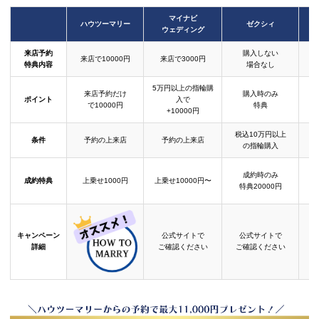
マイナビ
ハウツーマリー
ゼクシィ
ウェディング
来店予約
購入しない
来店で10000円
来店で3000円
特典内容
場合なし
5万円以上の指輪購
来店予約だけ
購入時のみ
ポイント
入で
で10000円
特典
+10000円
税込10万円以上
条件
予約の上来店
予約の上来店
の指輪購入
成約時のみ
成約特典
上乗せ1000円
上乗せ10000円〜
結
特典20000円
キャンペーン
公式サイトで
公式サイトで
詳細
ご確認ください
ご確認ください