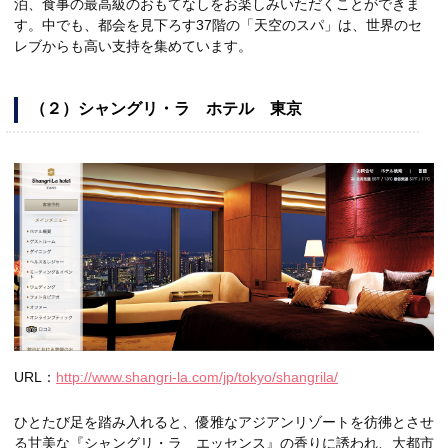
泊、食事の最高級のおもてなしをお楽しみいただくことができま
す。中でも、都会を見下ろす37階の「天空のスパ」は、世界のセ
レブからも高い支持を集めています。
（２）シャングリ・ラ ホテル 東京
URL：
http://www.shangri-la.com/jp/tokyo/shangrila/
ひとたび足を踏み入れると、優雅なアジアンリゾートを彷彿とさせ
る甘美な『シャングリ・ラ エッセンス』の香りに誘われ、大都市