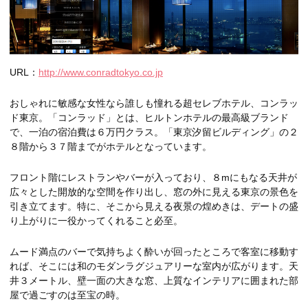
URL：
http://www.conradtokyo.co.jp
おしゃれに敏感な女性なら誰しも憧れる超セレブホテル、コンラッ
ド東京。「コンラッド」とは、ヒルトンホテルの最高級ブランド
で、一泊の宿泊費は６万円クラス。「東京汐留ビルディング」の２
８階から３７階までがホテルとなっています。
フロント階にレストランやバーが入っており、８mにもなる天井が
広々とした開放的な空間を作り出し、窓の外に見える東京の景色を
引き立てます。特に、そこから見える夜景の煌めきは、デートの盛
り上がりに一役かってくれること必至。
ムード満点のバーで気持ちよく酔いが回ったところで客室に移動す
れば、そこには和のモダンラグジュアリーな室内が広がります。天
井３メートル、壁一面の大きな窓、上質なインテリアに囲まれた部
屋で過ごすのは至宝の時。