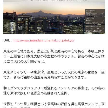
URL：
http://www.mandarinoriental.co.jp/tokyo/
東京の中心地であり、歴史と伝統と経済の中心である日本橋三井タ
ワー上層階に日本最大級の客室数を持つホテル。都会の中心にそび
え立つ現代の天守閣からは、
東京スカイツリーや東京湾、皇居といった現代の東京の象徴を一望
でき、さらに箱根の山並みも見晴らすことができます。
和モダンでラグジュアリー感溢れるインテリアの客室は、その名の
通り東洋の妖しい色香立つ洗練された空間。
世界初「６つ星」獲得という最高峰の評価を得る高級ホテルで、宿