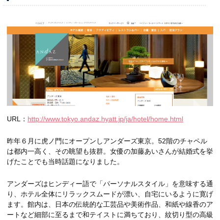
URL：
http://www.tokyo.andaz.hyatt.jp/ja/hotel/home.html
昨年６月に虎ノ門にオープンしアンダーズ東京。52階のチャペル
は都内一高く、その眺望も抜群。女優の加藤あいさんが結婚式を挙
げたことでも当時話題になりました。
アンダーズはヒンディー語で「パーソナルスタイル」を意味する通
り、ホテル全体にリラックスムードが漂い、自宅にいるように寛げ
ます。館内は、日本の伝統的な工芸品や美術作品、和紙や線香のア
ートなど細部に至るまで和テイストに満ちており、紋切り型の高級