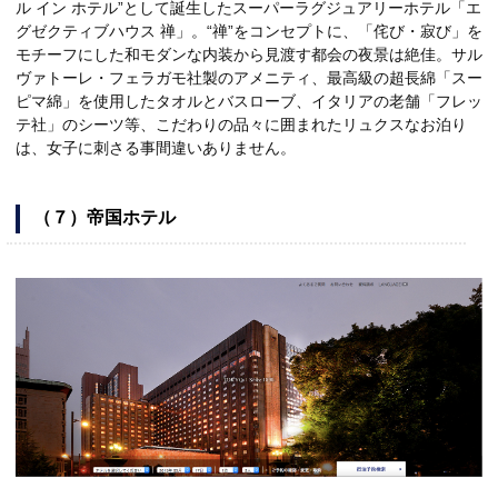
ル イン ホテル”として誕生したスーパーラグジュアリーホテル「エ
グゼクティブハウス 禅」。“禅”をコンセプトに、「侘び・寂び」を
モチーフにした和モダンな内装から見渡す都会の夜景は絶佳。サル
ヴァトーレ・フェラガモ社製のアメニティ、最高級の超長綿「スー
ピマ綿」を使用したタオルとバスローブ、イタリアの老舗「フレッ
テ社」のシーツ等、こだわりの品々に囲まれたリュクスなお泊り
は、女子に刺さる事間違いありません。
（７）帝国ホテル