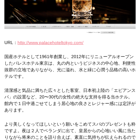
URL：
http://www.palacehoteltokyo.com/
国産ホテルとして1961年創業し、2012年にリニューアルオープン
したパレスホテル東京は、丸の内というビジネスの中心地、利便性
抜群の立地でありながら、光に溢れ、水と緑に心潤う品格の高いホ
テルです。
清潔感と気品に満ちた広々とした客室、日本初上陸の「エビアンス
パ」の設置など、20〜30代の女性の絶大な支持を得る当ホテル。
館内で１日中過ごせてしまう居心地の良さとレジャー感には定評が
あります。
より美しくなってほしいという願いをこめてスパのプレゼントも粋
ですよ。夜は２人でベランダに出て、皇居からの心地いい風に当た
りながら将来のことを語り合えば、素直に気持ちが伝えられるので