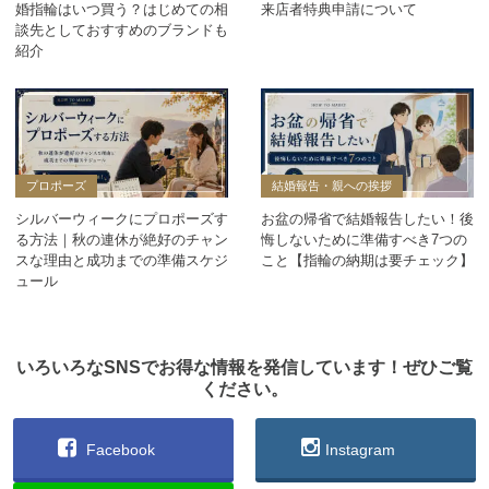
婚指輪はいつ買う？はじめての相
来店者特典申請について
談先としておすすめのブランドも
紹介
プロポーズ
結婚報告・親への挨拶
シルバーウィークにプロポーズす
お盆の帰省で結婚報告したい！後
る方法｜秋の連休が絶好のチャン
悔しないために準備すべき7つの
スな理由と成功までの準備スケジ
こと【指輪の納期は要チェック】
ュール
いろいろなSNSでお得な情報を発信しています！ぜひご覧
ください。
Facebook
Instagram