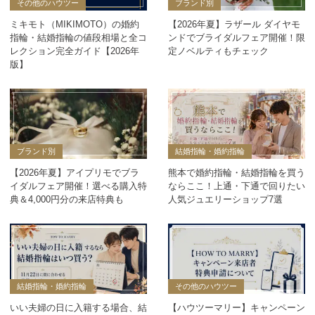
その他のハウツー
ブランド別
ミキモト（MIKIMOTO）の婚約
【2026年夏】ラザール ダイヤモ
指輪・結婚指輪の値段相場と全コ
ンドでブライダルフェア開催！限
レクション完全ガイド【2026年
定ノベルティもチェック
版】
ブランド別
結婚指輪・婚約指輪
【2026年夏】アイプリモでブラ
熊本で婚約指輪・結婚指輪を買う
イダルフェア開催！選べる購入特
ならここ！上通・下通で回りたい
典＆4,000円分の来店特典も
人気ジュエリーショップ7選
結婚指輪・婚約指輪
その他のハウツー
いい夫婦の日に入籍する場合、結
【ハウツーマリー】キャンペーン