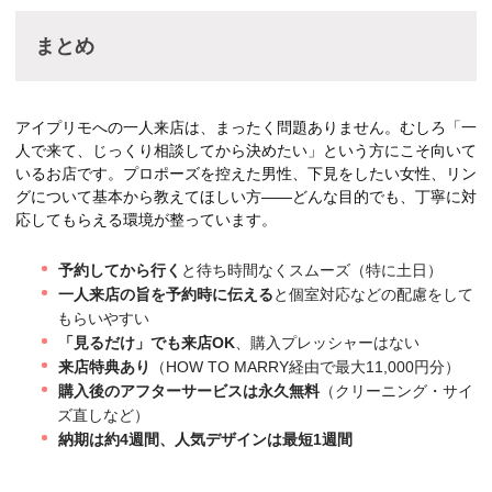
まとめ
アイプリモへの一人来店は、まったく問題ありません。むしろ「一
人で来て、じっくり相談してから決めたい」という方にこそ向いて
いるお店です。プロポーズを控えた男性、下見をしたい女性、リン
グについて基本から教えてほしい方——どんな目的でも、丁寧に対
応してもらえる環境が整っています。
予約してから行く
と待ち時間なくスムーズ（特に土日）
一人来店の旨を予約時に伝える
と個室対応などの配慮をして
もらいやすい
「見るだけ」でも来店OK
、購入プレッシャーはない
来店特典あり
（HOW TO MARRY経由で最大11,000円分）
購入後のアフターサービスは永久無料
（クリーニング・サイ
ズ直しなど）
納期は約4週間、人気デザインは最短1週間