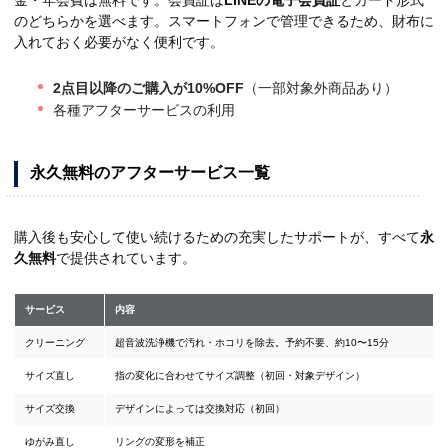
金・年会費は無料です。会員証は
LINEの電子会員証
とカード形式
のどちらかを選べます。スマートフォンで管理できるため、財布に
入れておく必要がなく便利です。
2点目以降のご購入が10%OFF
（一部対象外商品あり）
各種アフターサービスの利用
永久無料のアフターサービス一覧
購入後も安心して使い続けるための充実したサポートが、すべて
永
久無料
で提供されています。
サービス
内容
クリーニング
超音波洗浄機で汚れ・ホコリを除去。予約不要、約10〜15分
サイズ直し
指の変化に合わせてサイズ調整（初回・対象デザイン）
サイズ交換
デザインによっては交換対応（初回）
ゆがみ直し
リングの変形を補正