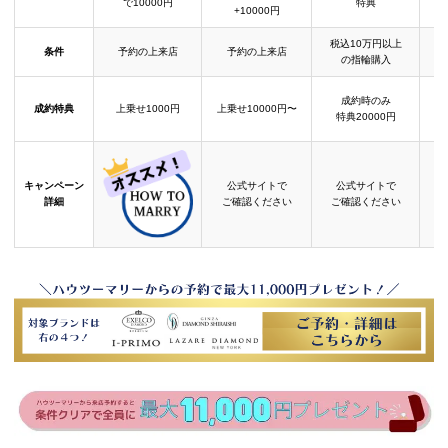
で10000円
特典
+10000円
税込10万円以上
条件
予約の上来店
予約の上来店
の指輪購入
成約時のみ
成約特典
上乗せ1000円
上乗せ10000円〜
結
特典20000円
キャンペーン
公式サイトで
公式サイトで
詳細
ご確認ください
ご確認ください