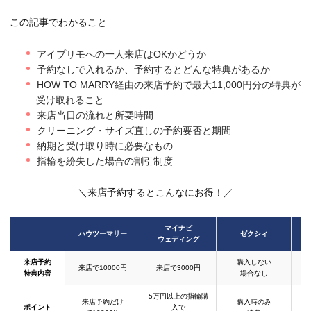
この記事でわかること
アイプリモへの一人来店はOKかどうか
予約なしで入れるか、予約するとどんな特典があるか
HOW TO MARRY経由の来店予約で最大11,000円分の特典が
受け取れること
来店当日の流れと所要時間
クリーニング・サイズ直しの予約要否と期間
納期と受け取り時に必要なもの
指輪を紛失した場合の割引制度
＼来店予約するとこんなにお得！／
マイナビ
ハウツーマリー
ゼクシィ
ウェディング
来店予約
購入しない
来店で10000円
来店で3000円
特典内容
場合なし
5万円以上の指輪購
来店予約だけ
購入時のみ
ポイント
入で