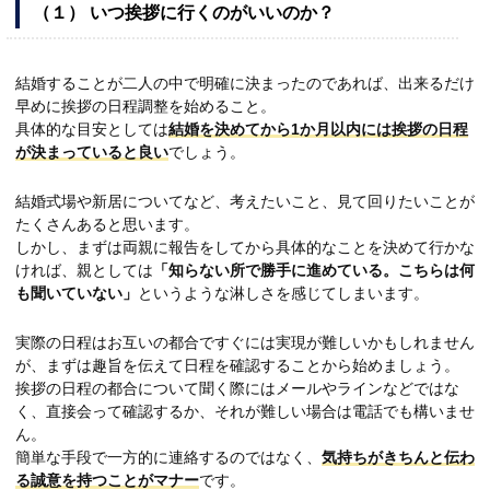
（１） いつ挨拶に行くのがいいのか？
結婚することが二人の中で明確に決まったのであれば、出来るだけ
早めに挨拶の日程調整を始めること。
具体的な目安としては
結婚を決めてから1か月以内には挨拶の日程
が決まっていると良い
でしょう。
結婚式場や新居についてなど、考えたいこと、見て回りたいことが
たくさんあると思います。
しかし、まずは両親に報告をしてから具体的なことを決めて行かな
ければ、親としては
「知らない所で勝手に進めている。こちらは何
も聞いていない」
というような淋しさを感じてしまいます。
実際の日程はお互いの都合ですぐには実現が難しいかもしれません
が、まずは趣旨を伝えて日程を確認することから始めましょう。
挨拶の日程の都合について聞く際にはメールやラインなどではな
く、直接会って確認するか、それが難しい場合は電話でも構いませ
ん。
簡単な手段で一方的に連絡するのではなく、
気持ちがきちんと伝わ
る誠意を持つことがマナー
です。