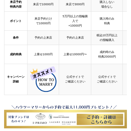
来店予約
購入しない
来店で10000円
来店で3000円
特典内容
場合なし
5万円以上の指輪購
来店予約だけ
購入時のみ
ポイント
入で
で10000円
特典
+10000円
税込10万円以上
条件
予約の上来店
予約の上来店
の指輪購入
成約時のみ
成約特典
上乗せ1000円
上乗せ10000円〜
結
特典20000円
キャンペーン
公式サイトで
公式サイトで
詳細
ご確認ください
ご確認ください