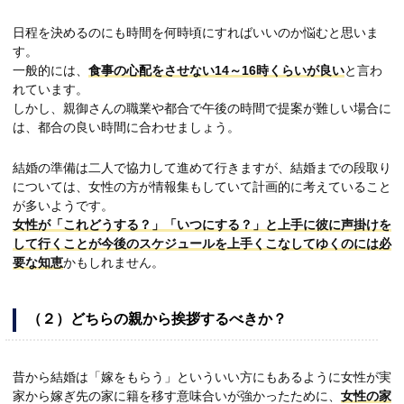
日程を決めるのにも時間を何時頃にすればいいのか悩むと思いま
す。
一般的には、
食事の心配をさせない14～16時くらいが良い
と言わ
れています。
しかし、親御さんの職業や都合で午後の時間で提案が難しい場合に
は、都合の良い時間に合わせましょう。
結婚の準備は二人で協力して進めて行きますが、結婚までの段取り
については、女性の方が情報集もしていて計画的に考えていること
が多いようです。
女性が「これどうする？」「いつにする？」と上手に彼に声掛けを
して行くことが今後のスケジュールを上手くこなしてゆくのには必
要な知恵
かもしれません。
（２）どちらの親から挨拶するべきか？
昔から結婚は「嫁をもらう」といういい方にもあるように女性が実
家から嫁ぎ先の家に籍を移す意味合いが強かったために、
女性の家