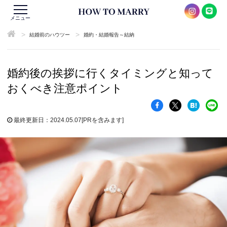
メニュー
>
>
結婚前のハウツー
婚約・結婚報告～結納
婚約後の挨拶に行くタイミングと知って
おくべき注意ポイント
最終更新日：2024.05.07
[PRを含みます]