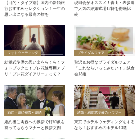
【目的・タイプ別】国内の新婚旅
現司会がオススメ！青山・表参道
行おすすめセレクション！一生の
で人気の結婚式場12軒を徹底比
思い出になる最高の旅を
較
フォトウェディング
ブライダルフェア
結婚式準備の思い出をらくらくフ
贅沢＆お得なブライダルフェア
ォトブックに！プレ花嫁専用アプ
「これならいってみたい！」試食
リ「プレ花ダイアリー」って？
会18選
婚約・結婚報告～結納
結婚・結婚式準備のハウツー
婚約後ご両親への挨拶で好印象を
東京でホテルウェディングをする
持ってもらうマナーと挨拶文例
なら！おすすめのホテル10選