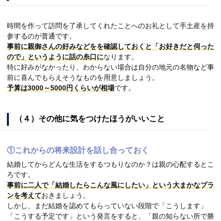
時間を作って訪問を了承してくれたことへのお礼として手土産を持
参するのが普通です。
事前に親御さんの好みなどをを確認しておくと「お好きだと伺った
ので」というように話の糸口に
なります。
特に好みがなかったり、わからない場合は自分の地元の名物など事
前に喜んでもらえそうなものを用意しましょう。
予算は3000～5000円くらいが相場
です。
（４）その他に気をつけたほうがいいこと
①これからの将来設計を話し合っておく
結婚してからどんな生活をするつもりなのか？は親の心配するとこ
ろです。
事前に二人で「結婚したらこんな風にしたい」という大まかなプラ
ンを考えて
おきましょう。
しかし、まだ結婚を認めてもらっていない段階で「こうします」
「こうする予定です」という発言をすると、「親の知らない所で勝