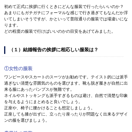
初めて正式に挨拶に行くときにどんな服装で行ったらいいのか？
あまりにもガチガチにフォーマルな感じで行き過ぎてもなんだか浮
いてしまいそうですが、かといって普段通りの服装では場違いにな
ります。
どの程度の服装で行けばいいのかの目安をあげてみました。
（１）結婚報告の挨拶に相応しい服装は？
①女性の服装
ワンピースやスカートのスーツがお勧めです。テイスト的には派手
過ぎない清楚な雰囲気のものを選びます。靴も脱ぎ履きが自然に出
来る服にあったパンプスが無難です。
ネイルやストッキングも派手すぎるものは避け、自然で清楚な印象
を与えるようにまとめると良いでしょう。
正座や、椅子に腰かけることも想定しましょう。
正座しても膝が出ずに、立ったり座ったりが問題なく出来るデザイ
ンの服を選びましょう。