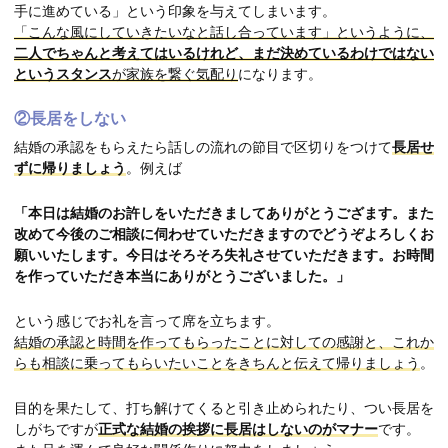
手に進めている」という印象を与えてしまいます。
「こんな風にしていきたいなと話し合っています」というように、
二人でちゃんと考えてはいるけれど、まだ決めているわけではない
というスタンス
が家族を繋ぐ気配り
になります。
②長居をしない
結婚の承認をもらえたら話しの流れの節目で区切りをつけて
長居せ
ずに帰りましょう
。例えば
「本日は結婚のお許しをいただきましてありがとうござます。また
改めて今後のご相談に伺わせていただきますのでどうぞよろしくお
願いいたします。今日はそろそろ失礼させていただきます。お時間
を作っていただき本当にありがとうございました。」
という感じでお礼を言って席を立ちます。
結婚の承認と時間を作ってもらったことに対しての感謝と、これか
らも相談に乗ってもらいたいことをきちんと伝えて帰りましょう
。
目的を果たして、打ち解けてくると引き止められたり、つい長居を
しがちですが
正式な結婚の挨拶に長居はしないのがマナー
です。