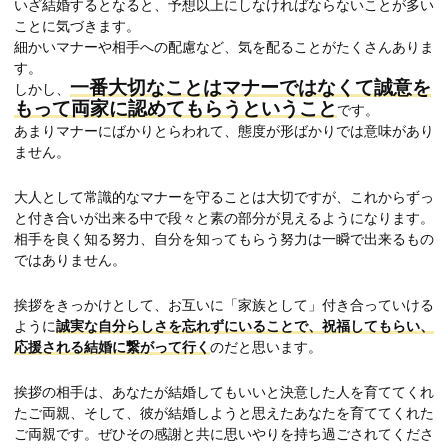
いざ結婚するとなると、予想以上にしなければならないことが多い
ことに気づきます。
細かいマナーや相手への配慮など、気を配ることがたくさんありま
す。
一番大切なことはマナーではなくて誠意を
しかし、
もって両家に認めてもらうということ
です。
あまりマナーにばかりとらわれて、態度が形ばかりでは意味があり
ません。
大人として常識的なマナーを守ることは大切ですが、これからずっ
と付き合いが出来る中で段々と素の部分が見えるようになります。
相手を良く知る努力、自分を知ってもらう努力は一瞬で出来るもの
ではありません。
挨拶をきっかけとして、お互いに「家族として」付き合っていける
ように
誠実な自分らしさを忘れずにいることで、祝福してもらい、
応援される結婚に繋がって行く
のだと思います。
挨拶の相手は、あなたが結婚してもいいと決意した人を育ててくれ
たご両親、そして、彼が結婚しようと思えたあなたを育ててくれた
ご両親です。ぜひその感謝と共に思いやりを持ち過ごされてくださ