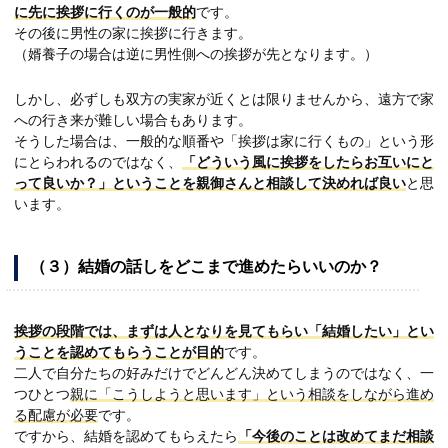
に先に挨拶に行くのが一般的
です。
その後に男性の家に挨拶に行きます。
（婿養子の場合は逆に男性側への挨拶が先となります。）
しかし、必ずしも双方の実家が近くとは限りませんから、遠方で家
への行き来が難しい場合もあります。
そうした場合は、一般的な順番や「挨拶は家に行くもの」という形
にとらわれるのではなく、
「どういう風に挨拶をしたらお互いにと
って良いか？」ということを親御さんと相談して決めれば良い
と思
います。
（３）結婚の話しをどこまで進めたらいいのか？
挨拶の段階では、まずは人となりを見てもらい「結婚したい」とい
うことを認めてもらうことが目的
です。
二人で自分たちの好みだけでどんどん決めてしまうのではなく、一
つひとつ
親に「こうしようと思います」という相談をしながら進め
る配慮が必要
です。
ですから、結婚を認めてもらえたら
「今後のことは改めてまだ相談