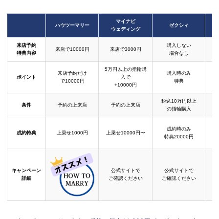
マイナビ
ハウツーマリー
ゼクシィ
ウェディング
来店予約
購入しない
来店で10000円
来店で3000円
特典内容
場合なし
5万円以上の指輪購
来店予約だけ
購入時のみ
ポイント
入で
で10000円
特典
+10000円
税込10万円以上
条件
予約の上来店
予約の上来店
の指輪購入
成約時のみ
成約特典
上乗せ1000円
上乗せ10000円〜
結
特典20000円
キャンペーン
公式サイトで
公式サイトで
詳細
ご確認ください
ご確認ください