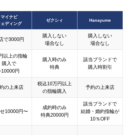
マイナビ
ゼクシィ
Hanayume
ウェディング
購入しない
購入しない
店で3000円
場合なし
場合なし
円以上の指輪
購入時のみ
該当ブランドで
購入で
特典
購入時割引
+10000円
税込10万円以上
約の上来店
予約の上来店
の指輪購入
該当ブランドで
成約時のみ
せ10000円〜
結婚・婚約指輪が
特典20000円
10％OFF