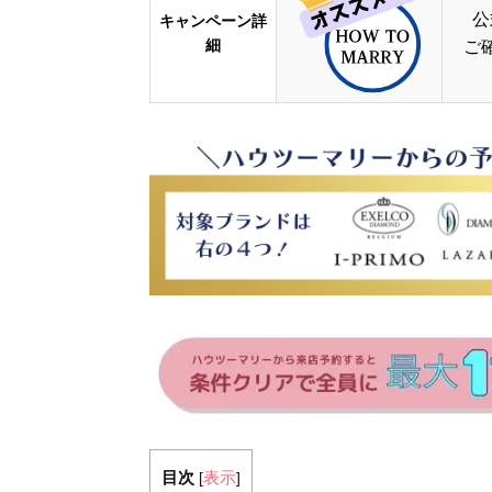
公
キャンペーン詳
細
ご
目次
表示
[
]