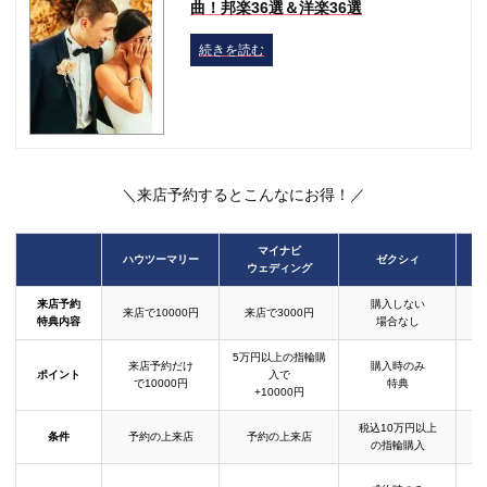
曲！邦楽36選＆洋楽36選
続きを読む
＼来店予約するとこんなにお得！／
マイナビ
ハウツーマリー
ゼクシィ
ウェディング
来店予約
購入しない
来店で10000円
来店で3000円
特典内容
場合なし
5万円以上の指輪購
来店予約だけ
購入時のみ
ポイント
入で
で10000円
特典
+10000円
税込10万円以上
条件
予約の上来店
予約の上来店
の指輪購入