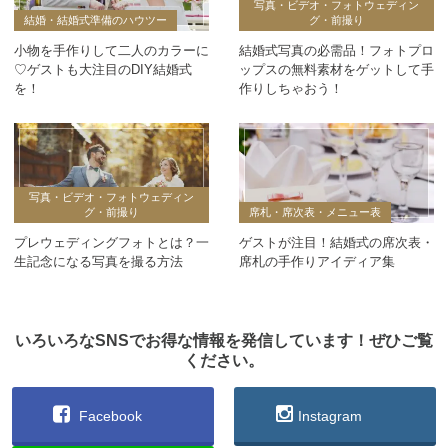
写真・ビデオ・フォトウェディン
結婚・結婚式準備のハウツー
グ・前撮り
小物を手作りして二人のカラーに
結婚式写真の必需品！フォトプロ
♡ゲストも大注目のDIY結婚式
ップスの無料素材をゲットして手
を！
作りしちゃおう！
写真・ビデオ・フォトウェディン
グ・前撮り
席札・席次表・メニュー表
プレウェディングフォトとは？一
ゲストが注目！結婚式の席次表・
生記念になる写真を撮る方法
席札の手作りアイディア集
いろいろなSNSでお得な情報を発信しています！ぜひご覧
ください。
Facebook
Instagram