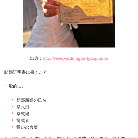
出典：
http://www.weddingpartyapp.com/
結婚証明書に書くこと
一般的に、
新郎新婦の氏名
挙式日
挙式場
司式者
誓いの言葉