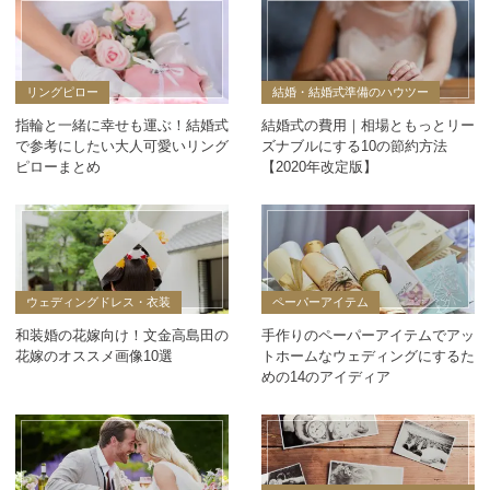
リングピロー
結婚・結婚式準備のハウツー
指輪と一緒に幸せも運ぶ！結婚式
結婚式の費用｜相場ともっとリー
で参考にしたい大人可愛いリング
ズナブルにする10の節約方法
ピローまとめ
【2020年改定版】
ウェディングドレス・衣装
ペーパーアイテム
和装婚の花嫁向け！文金高島田の
手作りのペーパーアイテムでアッ
花嫁のオススメ画像10選
トホームなウェディングにするた
めの14のアイディア