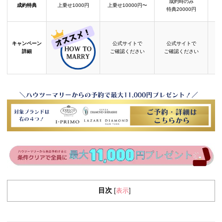
成約時のみ
成約特典
上乗せ1000円
上乗せ10000円〜
結
特典20000円
キャンペーン
公式サイトで
公式サイトで
詳細
ご確認ください
ご確認ください
目次
表示
[
]