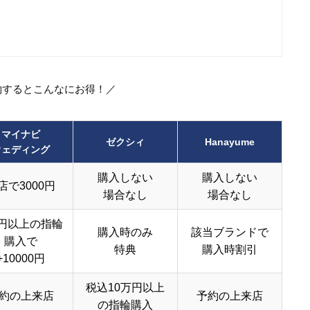
約するとこんなにお得！／
マイナビ
ゼクシィ
Hanayume
ウェディング
購入しない
購入しない
店で3000円
場合なし
場合なし
円以上の指輪
購入時のみ
該当ブランドで
購入で
特典
購入時割引
+10000円
税込10万円以上
約の上来店
予約の上来店
の指輪購入