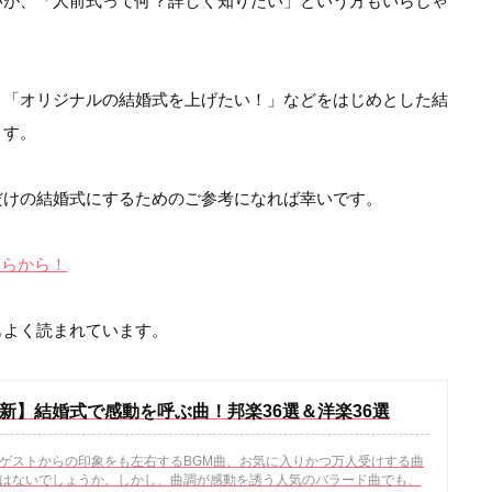
いが、「人前式って何？詳しく知りたい」という方もいらしゃ
」「オリジナルの結婚式を上げたい！」などをはじめとした結
ます。
だけの結婚式にするためのご参考になれば幸いです。
ちらから！
もよく読まれています。
年最新】結婚式で感動を呼ぶ曲！邦楽36選＆洋楽36選
ゲストからの印象をも左右するBGM曲、お気に入りかつ万人受けする曲
はないでしょうか。しかし、曲調が感動を誘う人気のバラード曲でも、