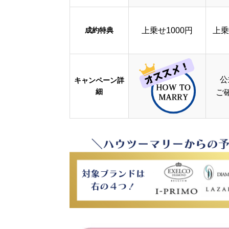
成約特典
上乗せ1000円
上乗
公
キャンペーン詳
細
ご