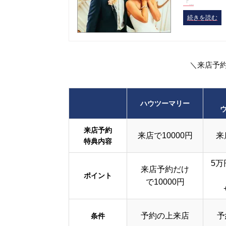
「...
続きを読む
＼来店予
ハウツーマリー
来店予約
来店で10000円
来
特典内容
5万
来店予約だけ
ポイント
で10000円
予約の上来店
予
条件