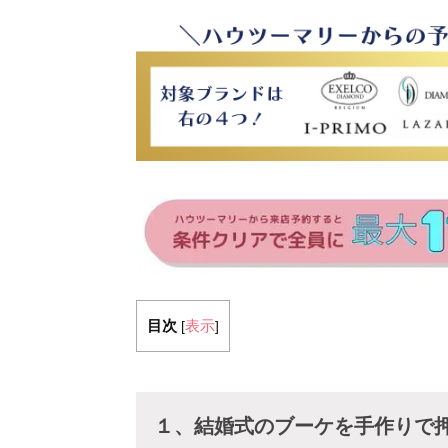
目次
表示
[
]
１、結婚式のブーケを手作りで