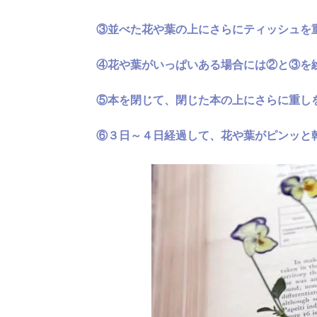
③並べた花や葉の上にさらにティッシュを
④花や葉がいっぱいある場合には②と③を
⑤本を閉じて、閉じた本の上にさらに重し
⑥３日～４日経過して、花や葉がピンッと