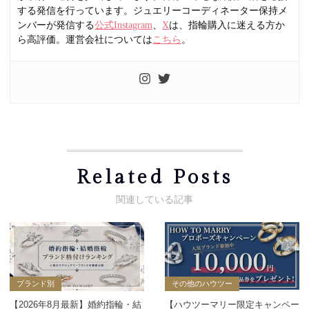
する発信を行っています。ジュエリーコーディネーター保持メ
ンバーが発信する
公式Instagram
、
X
は、指輪購入に迷える方か
ら高評価。運営会社については
こちら
。
Related Posts
ブランド別
その他のハウツー
【2026年8月最新】婚約指輪・結
【ハウツーマリー限定キャンペー