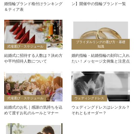
婚指輪ブランド格付けランキング
ン】開催中の指輪ブランド一覧
＆ティア表
ブライダルリングの選び方・基礎
式場選び・スケジュール
知識
結婚式に招待する人数は？決め方
婚約指輪・結婚指輪の刻印に入れ
や平均招待人数について
たい！メッセージ文例集と注意点
式場選び・スケジュール
ウェディングドレス
結婚式のお礼｜感謝の気持ちを込
ウェディングドレスはレンタル？
めて渡すお礼のルールとマナー
それともオーダー？