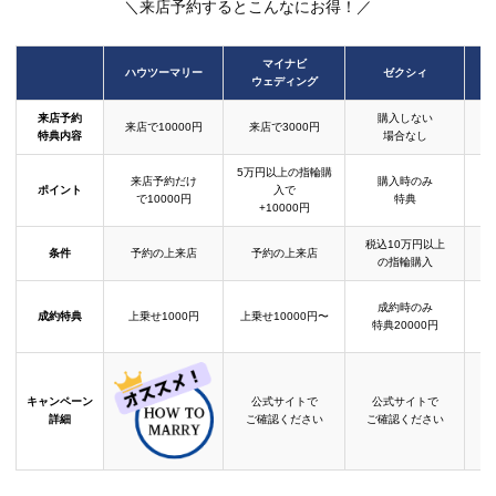
＼来店予約するとこんなにお得！／
マイナビ
ハウツーマリー
ゼクシィ
ウェディング
来店予約
購入しない
来店で10000円
来店で3000円
特典内容
場合なし
5万円以上の指輪購
来店予約だけ
購入時のみ
ポイント
入で
で10000円
特典
+10000円
税込10万円以上
条件
予約の上来店
予約の上来店
の指輪購入
成約時のみ
成約特典
上乗せ1000円
上乗せ10000円〜
結
特典20000円
キャンペーン
公式サイトで
公式サイトで
詳細
ご確認ください
ご確認ください