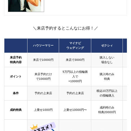
＼来店予約するとこんなにお得！／
マイナビ
ハウツーマリー
ゼクシィ
ウェディング
来店予約
購入しない
来店で10000円
来店で3000円
特典内容
場合なし
5万円以上の指輪購
来店予約だけ
購入時のみ
ポイント
入で
で10000円
特典
+10000円
税込10万円以上
条件
予約の上来店
予約の上来店
の指輪購入
成約時のみ
成約特典
上乗せ1000円
上乗せ10000円〜
結
特典20000円