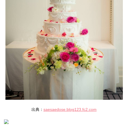
出典：
saesaedose.blog123.fc2.com