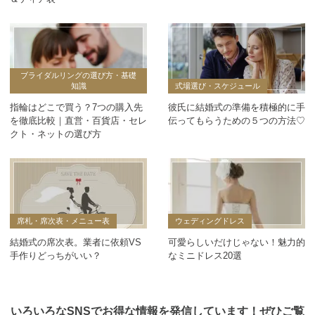
ブライダルリングの選び方・基礎
知識
式場選び・スケジュール
指輪はどこで買う？7つの購入先
彼氏に結婚式の準備を積極的に手
を徹底比較｜直営・百貨店・セレ
伝ってもらうための５つの方法♡
クト・ネットの選び方
席札・席次表・メニュー表
ウェディングドレス
結婚式の席次表。業者に依頼VS
可愛らしいだけじゃない！魅力的
手作りどっちがいい？
なミニドレス20選
いろいろなSNSでお得な情報を発信しています！ぜひご覧