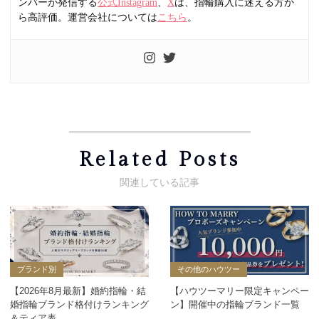
ンバーが発信する
公式Instagram
、
X
は、指輪購入に迷える方か
ら高評価。運営会社については
こちら
。
Related Posts
ブランド別
その他のハウツー
【2026年8月最新】婚約指輪・結
【ハウツーマリー限定キャンペー
婚指輪ブランド格付けランキング
ン】開催中の指輪ブランド一覧
＆ティア表