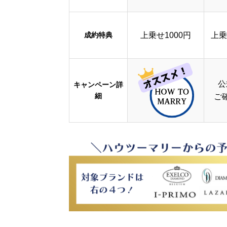
成約特典
上乗せ1000円
上乗
公
キャンペーン詳
細
ご