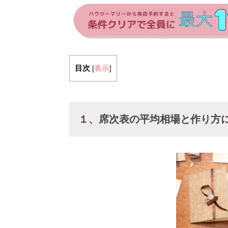
目次
表示
[
]
１、席次表の平均相場と作り方