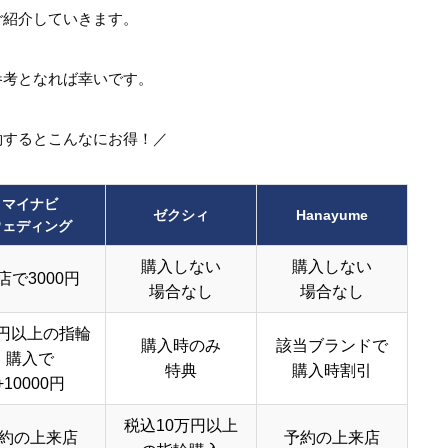
ご紹介していきます。
参考となれば幸いです。
約するとこんなにお得！／
マイナビ
ゼクシィ
Hanayume
ウェディング
購入しない
購入しない
店で3000円
場合なし
場合なし
円以上の指輪
購入時のみ
該当ブランドで
購入で
特典
購入時割引
+10000円
税込10万円以上
約の上来店
予約の上来店