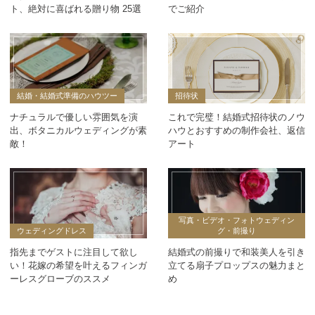
ト、絶対に喜ばれる贈り物 25選
でご紹介
結婚・結婚式準備のハウツー
招待状
ナチュラルで優しい雰囲気を演
これで完璧！結婚式招待状のノウ
出、ボタニカルウェディングが素
ハウとおすすめの制作会社、返信
敵！
アート
写真・ビデオ・フォトウェディン
ウェディングドレス
グ・前撮り
指先までゲストに注目して欲し
結婚式の前撮りで和装美人を引き
い！花嫁の希望を叶えるフィンガ
立てる扇子プロップスの魅力まと
ーレスグローブのススメ
め