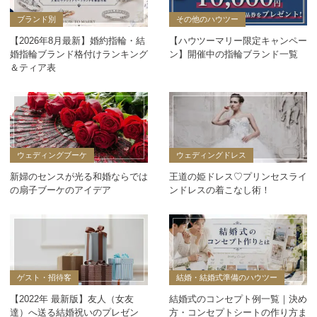
ブランド別
その他のハウツー
【2026年8月最新】婚約指輪・結
【ハウツーマリー限定キャンペー
婚指輪ブランド格付けランキング
ン】開催中の指輪ブランド一覧
＆ティア表
ウェディングブーケ
ウェディングドレス
新婦のセンスが光る和婚ならでは
王道の姫ドレス♡プリンセスライ
の扇子ブーケのアイデア
ンドレスの着こなし術！
ゲスト・招待客
結婚・結婚式準備のハウツー
【2022年 最新版】友人（女友
結婚式のコンセプト例一覧｜決め
達）へ送る結婚祝いのプレゼン
方・コンセプトシートの作り方ま