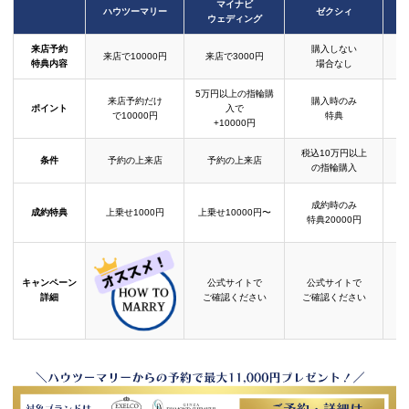
マイナビ
ハウツーマリー
ゼクシィ
ウェディング
来店予約
購入しない
来店で10000円
来店で3000円
特典内容
場合なし
5万円以上の指輪購
来店予約だけ
購入時のみ
ポイント
入で
で10000円
特典
+10000円
税込10万円以上
条件
予約の上来店
予約の上来店
の指輪購入
成約時のみ
成約特典
上乗せ1000円
上乗せ10000円〜
結
特典20000円
キャンペーン
公式サイトで
公式サイトで
詳細
ご確認ください
ご確認ください