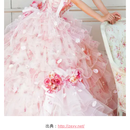
出典：
http://zexy.net/