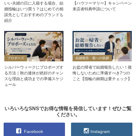
いい夫婦の日に入籍する場合、結
【ハウツーマリー】キャンペーン
婚指輪はいつ買う？はじめての相
来店者特典申請について
談先としておすすめのブランドも
紹介
プロポーズ
結婚報告・親への挨拶
シルバーウィークにプロポーズす
お盆の帰省で結婚報告したい！後
る方法｜秋の連休が絶好のチャン
悔しないために準備すべき7つの
スな理由と成功までの準備スケジ
こと【指輪の納期は要チェック】
ュール
いろいろなSNSでお得な情報を発信しています！ぜひご覧
ください。
Facebook
Instagram