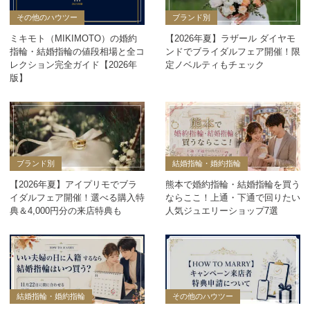
その他のハウツー
ブランド別
ミキモト（MIKIMOTO）の婚約
【2026年夏】ラザール ダイヤモ
指輪・結婚指輪の値段相場と全コ
ンドでブライダルフェア開催！限
レクション完全ガイド【2026年
定ノベルティもチェック
版】
ブランド別
結婚指輪・婚約指輪
【2026年夏】アイプリモでブラ
熊本で婚約指輪・結婚指輪を買う
イダルフェア開催！選べる購入特
ならここ！上通・下通で回りたい
典＆4,000円分の来店特典も
人気ジュエリーショップ7選
結婚指輪・婚約指輪
その他のハウツー