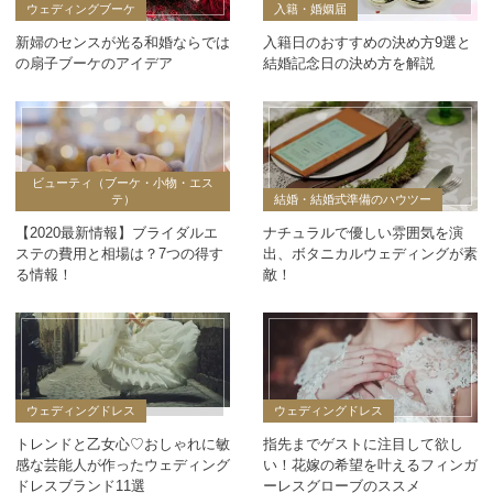
ウェディングブーケ
入籍・婚姻届
新婦のセンスが光る和婚ならでは
入籍日のおすすめの決め方9選と
の扇子ブーケのアイデア
結婚記念日の決め方を解説
ビューティ（ブーケ・小物・エス
テ）
結婚・結婚式準備のハウツー
【2020最新情報】ブライダルエ
ナチュラルで優しい雰囲気を演
ステの費用と相場は？7つの得す
出、ボタニカルウェディングが素
る情報！
敵！
ウェディングドレス
ウェディングドレス
トレンドと乙女心♡おしゃれに敏
指先までゲストに注目して欲し
感な芸能人が作ったウェディング
い！花嫁の希望を叶えるフィンガ
ドレスブランド11選
ーレスグローブのススメ