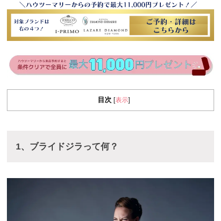
目次
表示
[
]
1、ブライドジラって何？