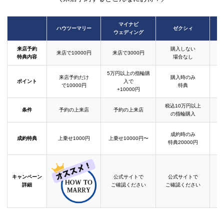
マイナビ
ハウツーマリー
ゼクシィ
ウェディング
来店予約
購入しない
来店で10000円
来店で3000円
特典内容
場合なし
5万円以上の指輪購
来店予約だけ
購入時のみ
ポイント
入で
で10000円
特典
+10000円
税込10万円以上
条件
予約の上来店
予約の上来店
の指輪購入
成約時のみ
成約特典
上乗せ1000円
上乗せ10000円〜
結
特典20000円
キャンペーン
公式サイトで
公式サイトで
詳細
ご確認ください
ご確認ください