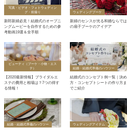
写真・ビデオ・フォトウェディン
グ・前撮り
ウェディングブーケ
新郎新婦必見！結婚式のオープニ
新婦のセンスが光る和婚ならでは
ングムービーを自作するための参
の扇子ブーケのアイデア
考動画19選＆全手順
ビューティ（ブーケ・小物・エス
テ）
結婚・結婚式準備のハウツー
【2020最新情報】ブライダルエ
結婚式のコンセプト例一覧｜決め
ステの費用と相場は？7つの得す
方・コンセプトシートの作り方ま
る情報！
でご紹介
結婚・結婚式準備のハウツー
ウェディングアイテム