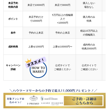
来店予約
購入しない
来店で10000円
来店で3000円
特典内容
場合なし
5万円以上の指輪購
来店予約だけ
購入時のみ
ポイント
入で
で10000円
特典
+10000円
税込10万円以上
条件
予約の上来店
予約の上来店
の指輪購入
成約時のみ
成約特典
上乗せ1000円
上乗せ10000円〜
結
特典20000円
キャンペーン
公式サイトで
公式サイトで
詳細
ご確認ください
ご確認ください