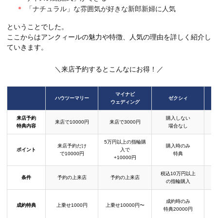
「ナチュラル」な雰囲気が好きな新郎新婦に人気
ということでした。
ここからはアンクィールの魅力や特徴、人気の理由を詳しく紹介し
ていきます。
＼来店予約するとこんなにお得！／
マイナビ
ハウツーマリー
ゼクシィ
ウェディング
来店予約
購入しない
来店で10000円
来店で3000円
特典内容
場合なし
5万円以上の指輪購
来店予約だけ
購入時のみ
ポイント
入で
で10000円
特典
+10000円
税込10万円以上
条件
予約の上来店
予約の上来店
の指輪購入
成約時のみ
成約特典
上乗せ1000円
上乗せ10000円〜
結
特典20000円