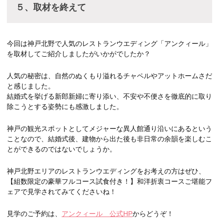
５、取材を終えて
今回は神戸北野で人気のレストランウエディング「アンクィール」
を取材してご紹介しましたがいかがでしたか？
人気の秘密は、自然のぬくもり溢れるチャペルやアットホームさだ
と感じました。
結婚式を挙げる新郎新婦に寄り添い、不安や不便さを徹底的に取り
除こうとする姿勢にも感激しました。
神戸の観光スポットとしてメジャーな異人館通り沿いにあるという
ことなので、結婚式後、建物から出た後も非日常の余韻を楽しむこ
とができるのではないでしょうか。
神戸北野エリアのレストランウエディングをお考えの方はぜひ、
【組数限定の豪華フルコース試食付き！】和洋折衷コースご堪能フ
ェアで見学されてみてくださいね！
見学のご予約は、
アンクィール 公式HP
からどうぞ！