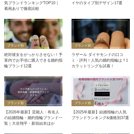
気ブランドランキングTOP10｜
イヤのタイプ別デザイン17選
着画ありで徹底比較
ブランド別
ブランド別
絶対彼女をがっかりさせない！予
ラザール ダイヤモンドの口コ
算内でお手頃に購入できる婚約指
ミ・評判！人気の婚約指輪は？1
輪ブランド12選
カラットリングを試着！
ブランド別
ブランド別
【2026年最新】芸能人・有名人
【2025年最新】結婚指輪の人気
の結婚指輪・婚約指輪ブランド一
ブランドランキング&価格別37選
覧｜大谷翔平・新垣結衣ほか