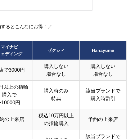
約するとこんなにお得！／
マイナビ
ゼクシィ
Hanayume
ウェディング
購入しない
購入しない
店で3000円
場合なし
場合なし
円以上の指輪
購入時のみ
該当ブランドで
購入で
特典
購入時割引
+10000円
税込10万円以上
約の上来店
予約の上来店
の指輪購入
該当ブランドで