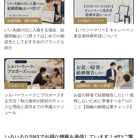
結婚指輪・婚約指輪
その他のハウツー
いい夫婦の日に入籍する場合、結
【ハウツーマリー】キャンペーン
婚指輪はいつ買う？はじめての相
来店者特典申請について
談先としておすすめのブランドも
紹介
プロポーズ
結婚報告・親への挨拶
シルバーウィークにプロポーズす
お盆の帰省で結婚報告したい！後
る方法｜秋の連休が絶好のチャン
悔しないために準備すべき7つの
スな理由と成功までの準備スケジ
こと【指輪の納期は要チェック】
ュール
いろいろなSNSでお得な情報を発信しています！ぜひご覧