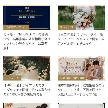
その他のハウツー
ブランド別
ミキモト（MIKIMOTO）の婚約
【2026年夏】ラザール ダイヤモ
指輪・結婚指輪の値段相場と全コ
ンドでブライダルフェア開催！限
レクション完全ガイド【2026年
定ノベルティもチェック
版】
ブランド別
結婚指輪・婚約指輪
【2026年夏】アイプリモでブラ
熊本で婚約指輪・結婚指輪を買う
イダルフェア開催！選べる購入特
ならここ！上通・下通で回りたい
典＆4,000円分の来店特典も
人気ジュエリーショップ7選