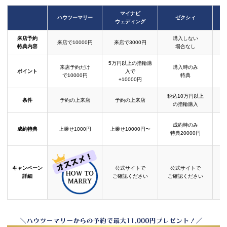
マイナビ
ハウツーマリー
ゼクシィ
ウェディング
来店予約
購入しない
来店で10000円
来店で3000円
特典内容
場合なし
5万円以上の指輪購
来店予約だけ
購入時のみ
ポイント
入で
で10000円
特典
+10000円
税込10万円以上
条件
予約の上来店
予約の上来店
の指輪購入
成約時のみ
成約特典
上乗せ1000円
上乗せ10000円〜
結
特典20000円
キャンペーン
公式サイトで
公式サイトで
詳細
ご確認ください
ご確認ください