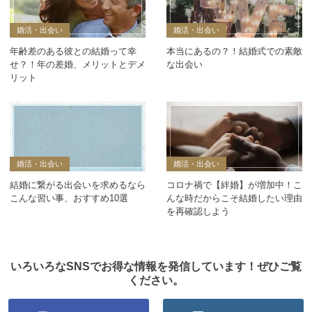
婚活・出会い
婚活・出会い
年齢差のある彼との結婚って幸
本当にあるの？！結婚式での素敵
せ？！年の差婚、メリットとデメ
な出会い
リット
婚活・出会い
婚活・出会い
結婚に繋がる出会いを求めるなら
コロナ禍で【絆婚】が増加中！こ
こんな習い事、おすすめ10選
んな時だからこそ結婚したい理由
を再確認しよう
いろいろなSNSでお得な情報を発信しています！ぜひご覧
ください。