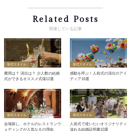
Related Posts
挙式スタイル
挙式スタイル
費用は？ 演出は？ 少人数の結婚
感動を呼ぶ！人前式の演出のアイ
式ができるオススメ式場12選
ディア16選
挙式スタイル
挙式スタイル
会場探し、ホテルのレストランウ
人前式で使いたいオリジナリティ
ェディングが人気な６の理由
溢れる結婚証明書10選