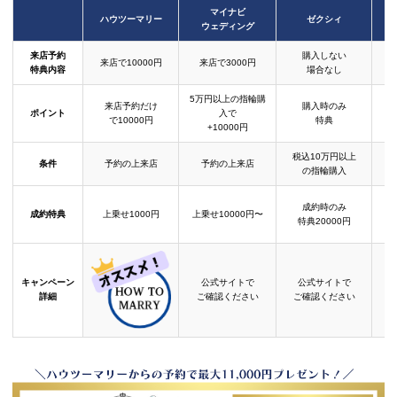
マイナビ
ハウツーマリー
ゼクシィ
ウェディング
来店予約
購入しない
来店で10000円
来店で3000円
特典内容
場合なし
5万円以上の指輪購
来店予約だけ
購入時のみ
ポイント
入で
で10000円
特典
+10000円
税込10万円以上
条件
予約の上来店
予約の上来店
の指輪購入
成約時のみ
成約特典
上乗せ1000円
上乗せ10000円〜
結
特典20000円
キャンペーン
公式サイトで
公式サイトで
詳細
ご確認ください
ご確認ください