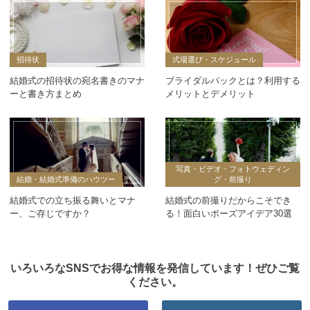
招待状
式場選び・スケジュール
結婚式の招待状の宛名書きのマナ
ブライダルパックとは？利用する
ーと書き方まとめ
メリットとデメリット
写真・ビデオ・フォトウェディン
結婚・結婚式準備のハウツー
グ・前撮り
結婚式での立ち振る舞いとマナ
結婚式の前撮りだからこそでき
ー、ご存じですか？
る！面白いポーズアイデア30選
いろいろなSNSでお得な情報を発信しています！ぜひご覧
ください。