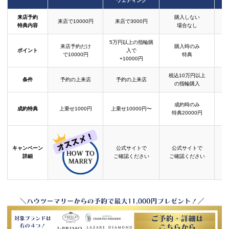
ウェディング
来店予約
購入しない
来店で10000円
来店で3000円
特典内容
場合なし
5万円以上の指輪購
来店予約だけ
購入時のみ
ポイント
入で
で10000円
特典
+10000円
税込10万円以上
条件
予約の上来店
予約の上来店
の指輪購入
成約時のみ
成約特典
上乗せ1000円
上乗せ10000円〜
結
特典20000円
キャンペーン
公式サイトで
公式サイトで
詳細
ご確認ください
ご確認ください