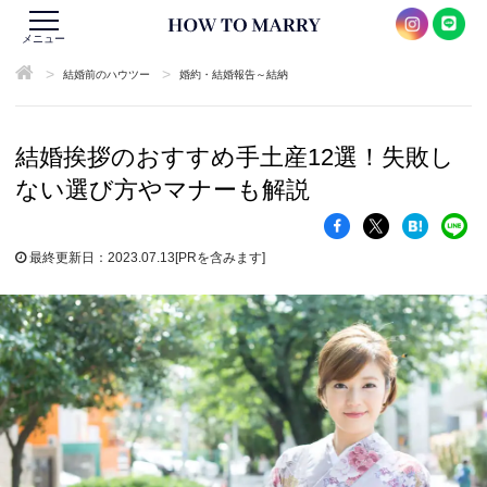
メニュー
>
>
結婚前のハウツー
婚約・結婚報告～結納
結婚挨拶のおすすめ手土産12選！失敗し
ない選び方やマナーも解説
最終更新日：2023.07.13
[PRを含みます]