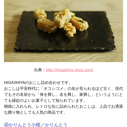
出典：
http://higashiya-shop.com/
HIGASHIYAのおこし詰め合わせです。
おこしは平安時代に「オコシゴメ」の名が見られるほど古く、現代
でもその名前から「身を興し、名を興し、家興し」というようにと
ても縁起のよいお菓子として知られています。
桐箱に入れられ、レトロな缶に詰められたおこしは、上品でお洒落
な贈り物としても人気の商品です。
④かりんとう小桜／かりんとう