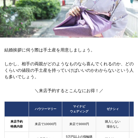
結婚挨拶に伺う際は手土産を用意しましょう。
しかし、相手の両親がどのようなものなら喜んでくれるのか、どの
くらいの値段の手土産を持っていけばいいのかわからないという人
も多いでしょう。
＼来店予約するとこんなにお得！／
マイナビ
ハウツーマリー
ゼクシィ
ウェディング
来店予約
購入しない
来店で10000円
来店で3000円
特典内容
場合なし
5万円以上の指輪購