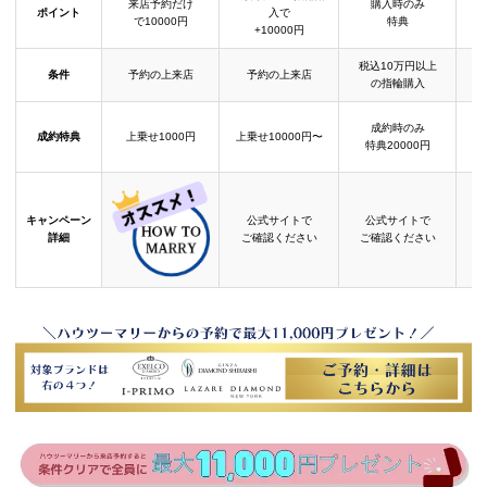
来店予約だけ
購入時のみ
ポイント
入で
で10000円
特典
+10000円
税込10万円以上
条件
予約の上来店
予約の上来店
の指輪購入
成約時のみ
成約特典
上乗せ1000円
上乗せ10000円〜
結
特典20000円
キャンペーン
公式サイトで
公式サイトで
詳細
ご確認ください
ご確認ください