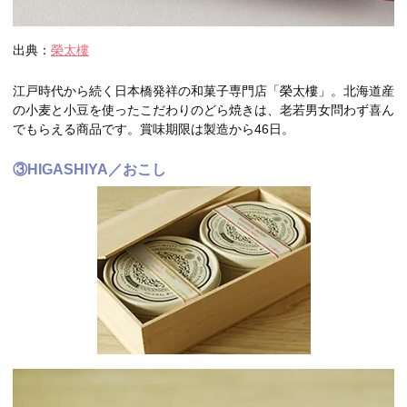
出典：
榮太樓
江戸時代から続く日本橋発祥の和菓子専門店「榮太樓」。北海道産
の小麦と小豆を使ったこだわりのどら焼きは、老若男女問わず喜ん
でもらえる商品です。賞味期限は製造から46日。
③HIGASHIYA／おこし