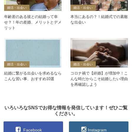
婚活・出会い
婚活・出会い
年齢差のある彼との結婚って幸
本当にあるの？！結婚式での素敵
せ？！年の差婚、メリットとデメ
な出会い
リット
婚活・出会い
婚活・出会い
結婚に繋がる出会いを求めるなら
コロナ禍で【絆婚】が増加中！こ
こんな習い事、おすすめ10選
んな時だからこそ結婚したい理由
を再確認しよう
いろいろなSNSでお得な情報を発信しています！ぜひご覧
ください。
Facebook
Instagram