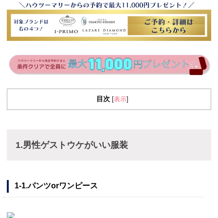
目次
表示
[
]
1.男性ゲストウケがいい服装
1-1.パンツorワンピース