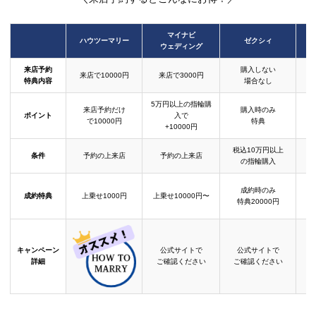
マイナビ
ハウツーマリー
ゼクシィ
ウェディング
来店予約
購入しない
来店で10000円
来店で3000円
特典内容
場合なし
5万円以上の指輪購
来店予約だけ
購入時のみ
ポイント
入で
で10000円
特典
+10000円
税込10万円以上
条件
予約の上来店
予約の上来店
の指輪購入
成約時のみ
成約特典
上乗せ1000円
上乗せ10000円〜
結
特典20000円
キャンペーン
公式サイトで
公式サイトで
詳細
ご確認ください
ご確認ください