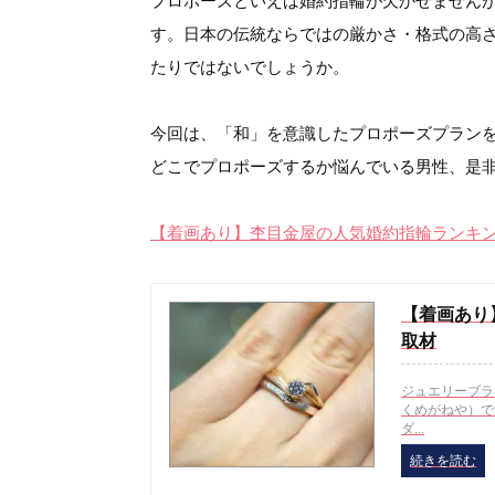
プロポーズといえば婚約指輪が欠かせません
す。日本の伝統ならではの厳かさ・格式の高
たりではないでしょうか。
今回は、「和」を意識したプロポーズプラン
どこでプロポーズするか悩んでいる男性、是
【着画あり】杢目金屋の人気婚約指輪ランキ
【着画あり
取材
ジュエリーブラ
くめがねや）で
ダ...
続きを読む