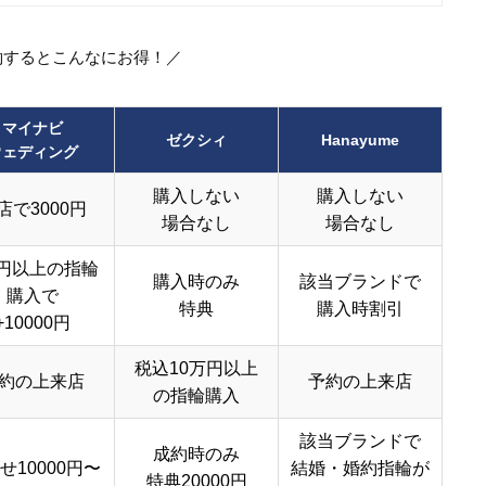
約するとこんなにお得！／
マイナビ
ゼクシィ
Hanayume
ウェディング
購入しない
購入しない
店で3000円
場合なし
場合なし
円以上の指輪
購入時のみ
該当ブランドで
購入で
特典
購入時割引
+10000円
税込10万円以上
約の上来店
予約の上来店
の指輪購入
該当ブランドで
成約時のみ
せ10000円〜
結婚・婚約指輪が
特典20000円