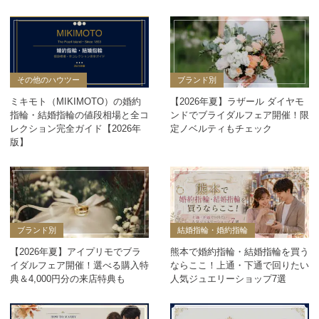
その他のハウツー
ブランド別
ミキモト（MIKIMOTO）の婚約
【2026年夏】ラザール ダイヤモ
指輪・結婚指輪の値段相場と全コ
ンドでブライダルフェア開催！限
レクション完全ガイド【2026年
定ノベルティもチェック
版】
ブランド別
結婚指輪・婚約指輪
【2026年夏】アイプリモでブラ
熊本で婚約指輪・結婚指輪を買う
イダルフェア開催！選べる購入特
ならここ！上通・下通で回りたい
典＆4,000円分の来店特典も
人気ジュエリーショップ7選