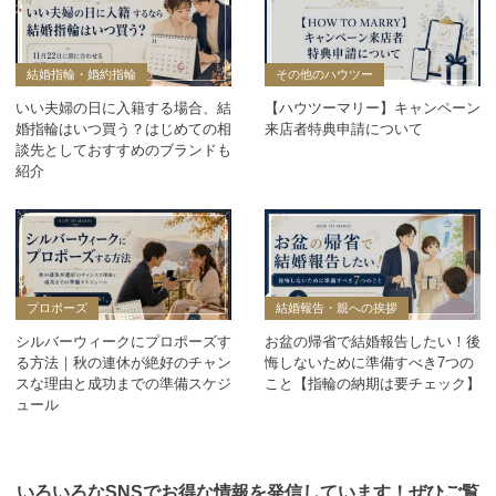
結婚指輪・婚約指輪
その他のハウツー
いい夫婦の日に入籍する場合、結
【ハウツーマリー】キャンペーン
婚指輪はいつ買う？はじめての相
来店者特典申請について
談先としておすすめのブランドも
紹介
プロポーズ
結婚報告・親への挨拶
シルバーウィークにプロポーズす
お盆の帰省で結婚報告したい！後
る方法｜秋の連休が絶好のチャン
悔しないために準備すべき7つの
スな理由と成功までの準備スケジ
こと【指輪の納期は要チェック】
ュール
いろいろなSNSでお得な情報を発信しています！ぜひご覧