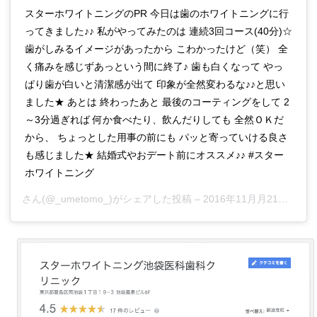
スターホワイトニングのPR 今日は歯のホワイトニングに行
ってきました♪♪ 私がやってみたのは 連続3回コース(40分)☆
歯がしみるイメージがあったから こわかったけど（笑） 全
く痛みを感じずあっという間に終了♪ 歯も白くなって やっ
ぱり歯が白いと清潔感が出て 印象が全然変わるな♪♪と思い
ました★ あとは 終わったあと 最後のコーティングをして 2
～3分過ぎれば 何か食べたり、飲んだりしても 全然ＯＫだ
から、 ちょっとした用事の前にも パッと寄っていける良さ
も感じました★ 結婚式やおデート前にオススメ♪♪ #スター
ホワイトニング
さん(@_umetomo_)がシェアした投稿 –
2016年11月月21日午前12時22分PST