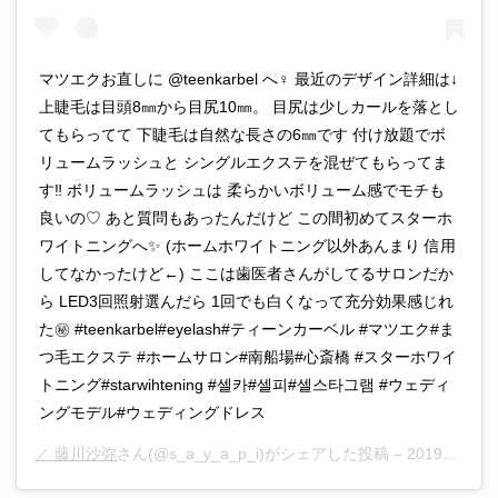
マツエクお直しに @teenkarbel へ‍♀️ 最近のデザイン詳細は↓
上睫毛は目頭8㎜から目尻10㎜。 目尻は少しカールを落とし
てもらってて 下睫毛は自然な長さの6㎜です 付け放題でボ
リュームラッシュと シングルエクステを混ぜてもらってま
す‼︎ ボリュームラッシュは 柔らかいボリューム感でモチも
良いの♡ あと質問もあったんだけど この間初めてスターホ
ワイトニングへ✨ (ホームホワイトニング以外あんまり 信用
してなかったけど←) ここは歯医者さんがしてるサロンだか
ら LED3回照射選んだら 1回でも白くなって充分効果感じれ
た㊙︎ #teenkarbel#eyelash#ティーンカーベル #マツエク#ま
つ毛エクステ #ホームサロン#南船場#心斎橋 #スターホワイ
トニング#starwihtening #셀카#셀피#셀스타그램 #ウェディ
ングモデル#ウェディングドレス
／ 藤川沙弥
さん(@s_a_y_a_p_i)がシェアした投稿 –
2019年 2月月5日午後4時57分PST