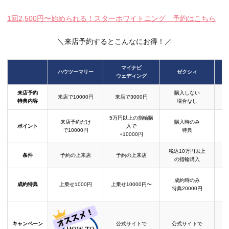
1回2,500円〜始められる！スターホワイトニング 予約はこちら
＼来店予約するとこんなにお得！／
マイナビ
ハウツーマリー
ゼクシィ
ウェディング
来店予約
購入しない
来店で10000円
来店で3000円
特典内容
場合なし
5万円以上の指輪購
来店予約だけ
購入時のみ
ポイント
入で
で10000円
特典
+10000円
税込10万円以上
条件
予約の上来店
予約の上来店
の指輪購入
成約時のみ
成約特典
上乗せ1000円
上乗せ10000円〜
結
特典20000円
キャンペーン
公式サイトで
公式サイトで