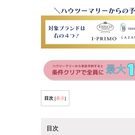
目次
表示
[
]
目次