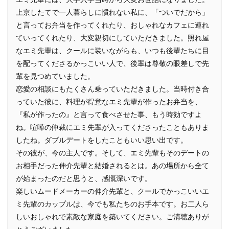
上京したてで一人暮らしに慣れない私に、「ついでだから」
と言ってお弁当を作ってくれたり、おしゃれなカフェに連れ
ていってくれたり、大変親切にしていただきました。照れ屋
なエミ先輩は、クールに装いながらも、いつも後輩たちに目
を配ってくださるかっこいい人で、後輩は尊敬の眼差しで先
輩を見つめていました。
恋愛の相談にもたくさん乗っていただきました。当時付き合
っていた彼に、料理が得意なエミ先輩が作ったお弁当を、
『私が作ったの』と言って食べさせた事、もう時効ですよ
ね。喧嘩の仲裁にエミ先輩が入ってくださったこともありま
したね。ダブルデートをしたこともいい思い出です。
その彼が、今の主人です。そして、エミ先輩もそのデートの
お相手だった伸介先輩と結婚されるとは。あの場所から全て
が始まったのだと思うと、感慨深いです。
楽しいムードメーカーの伸介先輩と、クールでかっこいいエ
ミ先輩のカップルは、今でも私たちのお手本です。お二人ら
しいおしゃれで素敵な家庭を築いてください。ご清聴ありが