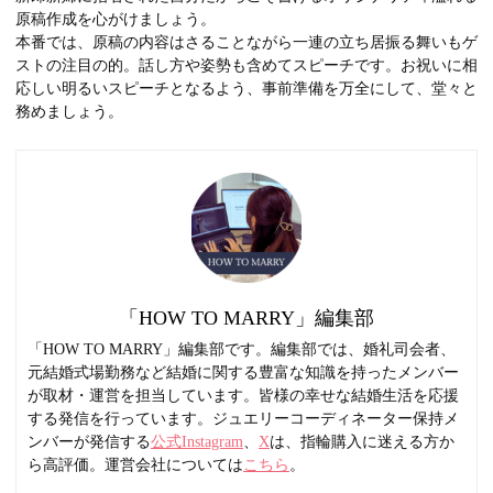
原稿作成を心がけましょう。
本番では、原稿の内容はさることながら一連の立ち居振る舞いもゲ
ストの注目の的。話し方や姿勢も含めてスピーチです。お祝いに相
応しい明るいスピーチとなるよう、事前準備を万全にして、堂々と
務めましょう。
「HOW TO MARRY」編集部
「HOW TO MARRY」編集部です。編集部では、婚礼司会者、
元結婚式場勤務など結婚に関する豊富な知識を持ったメンバー
が取材・運営を担当しています。皆様の幸せな結婚生活を応援
する発信を行っています。ジュエリーコーディネーター保持メ
ンバーが発信する
公式Instagram
、
X
は、指輪購入に迷える方か
ら高評価。運営会社については
こちら
。