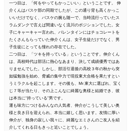
一つ目は、「何をやってもかっこいい」ということです。 伸
介くんはバスケ部の同期でしたが、この通り背も高くかっこ
いいだけでなく、バスケの腕も随一で、当時流行っていたス
ラムダンクで言えば間違いなく流川のポジションでした。女
子にキャーキャー言われ、バレンタインにはチョコレートを
たくさんもらっていた伸介くんは、女子生徒だけでなく、男
子生徒にとっても憧れの存在でした。
二つ目は、「ツキを持っている」ということです。伸介くん
は、高校時代は部活に熱心なあまり、決して成績優秀ではあ
りませんでした。しかし、部活引退後の高校３年の秋から突
如猛勉強を始め、脅威の集中力で現役東大合格を果たすとい
うミラクルを起こします。その後も、Mr.東大に選ばれ、宝く
じ７等が当たり、その上こんなに綺麗な奥様と結婚でき、彼
は本当に“持っている”男です。
運も味方につけるみんなの人気者、伸介がこうして美しい奥
様と良き日を迎えられ、本当に嬉しく思います。友情に厚い
伸介が、独身の寂しい我々に、綺麗なエミさんのご友人を紹
介してくれる日もきっと近いことでしょう。