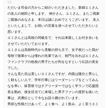
ただいま司会の方からご紹介いただきました、新婦エミさん
の友人の相田と申します。 伸介さん、エミさん、またご両家
ご親族のみなさま、本日は誠におめでとうございます。 友人
といたしまして、お祝いの言葉を述べさせていただきたいと
思います。
エミさんとは高校の同級生で、それ以来親しくお付き合いを
させていただいております。
エミさんは高校時代から美貌の持ち主で、女子校だった我が
母校で後輩からは憧れの先輩であり、校門を出ればエミさん
ファンクラブの他校の男子たちが列をなすという伝説の美女
でした。
そんな見た目は美しいエミさんですが、内面は随分と男らし
く頼もしい人で、学年行事にはリーダーシップをとってみん
なを率い、体育祭ではチアリーダーではなく学ランで応援団
長を勤め、彼女目当てに来場した男子ファンの度肝を抜いた
事は、武勇伝として今なお語り継がれています。
男前な性格だけあって、よく食べ、よく飲み、よく笑うエミ