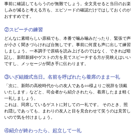
事前に確認してもらうのが無難でしょう。全文見せると当日のお楽
しみが減ると考える方も、エピソードの確認だけではしておくのが
おすすめです。
②スピーチの練習
どんなに素晴らしい原稿でも、本番で噛み噛みだったり、緊張で声
が小さく聞きづらければ台無しです。事前に何度も声に出して練習
しましょう。一本調子で原稿を読み上げるのではなく、できれば暗
記し、新郎新婦やゲストの方を見てスピーチする方が見映えはいい
ですし、メッセージが聞き手に伝わります。
③いざ結婚式当日。名前を呼ばれたら着席のまま一礼
「次に、新郎の高校時代からの友人である○○様よりご祝辞を頂戴
いたします」などと、司会者から紹介されたら、着席したまま軽く
一礼しましょう。
これは、同席しているゲストに対しての一礼です。 そのとき、照
れ隠しであっても、まわりの友人と目を見合わせて笑うのは見苦し
いので気を付けましょう。
④紹介が終わったら、起立して一礼