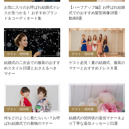
お気に入りのお呼ばれ結婚式ドレ
【ハーフアップ編】お呼ばれ結婚
スが見つかる！ おすすめブラン
式でのおすすめ髪型画像18選・
ド＆コーディネート集
動画8選
ゲスト・招待客
ゲスト・招待客
結婚式の二次会での服装のおすす
ゲスト必見！夏の結婚式、服装の
めスタイル15選とおさえるべき
マナーとおすすめドレス８選
マナー
ゲスト・招待客
ゲスト・招待客
何をどのように着たらいい？お呼
結婚式の招待状の返信マナー＆よ
ばれ結婚式での着物のマナー
り丁寧な返信メッセージ21選