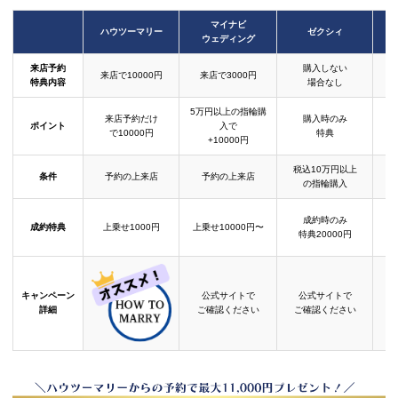
マイナビ
ハウツーマリー
ゼクシィ
ウェディング
来店予約
購入しない
来店で10000円
来店で3000円
特典内容
場合なし
5万円以上の指輪購
来店予約だけ
購入時のみ
ポイント
入で
で10000円
特典
+10000円
税込10万円以上
条件
予約の上来店
予約の上来店
の指輪購入
成約時のみ
成約特典
上乗せ1000円
上乗せ10000円〜
結
特典20000円
キャンペーン
公式サイトで
公式サイトで
詳細
ご確認ください
ご確認ください