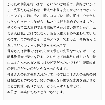
かるため朝礼を行います。というのは建前で、実際はいかに
して先輩たちを笑わせ、新人の名前を売るかというのがミッ
ションです。時に漫才、時にコスプレ、時に踊り、ウケたり
ウケなかったりしながら、私たちは絆を深めていきました。
そうやって二人三脚で上り詰めてきたお笑い道でしたが、エ
ミさんは私とだけではなく、ある人物とも心を通わせていた
のです。その相手こそ、当時メンターであった、今あちらに
座っていらっしゃる伸介さんその人です。
伸介さんは仕事ではおおらかで優しい先輩なのですが、こと
朝礼委員会で笑いを取ることにかけては非常に厳しい方。特
にエミさんへのダメ出しはシビアだったのですが、愛情ゆえ
の厳しさだったのだと今なら分かります。
伸介さんの英才教育のおかげで、今ではエミさんの余興の腕
は相当なものなので、笑いの絶えない愉快な家庭を築かれる
ことは間違いありません。どうぞ末永くお幸せに。
本日は、本当におめでとうございます。