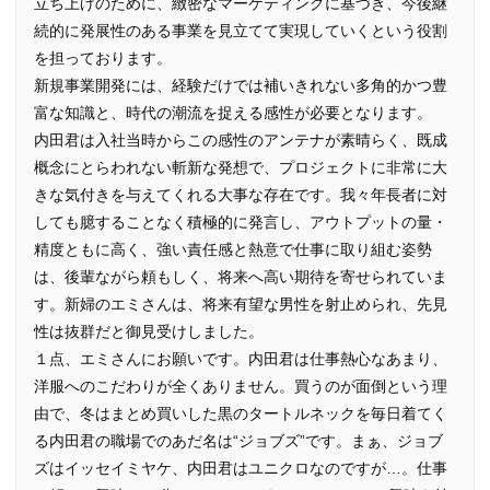
立ち上げのために、緻密なマーケティングに基づき、今後継
続的に発展性のある事業を見立てて実現していくという役割
を担っております。
新規事業開発には、経験だけでは補いきれない多角的かつ豊
富な知識と、時代の潮流を捉える感性が必要となります。
内田君は入社当時からこの感性のアンテナが素晴らく、既成
概念にとらわれない斬新な発想で、プロジェクトに非常に大
きな気付きを与えてくれる大事な存在です。我々年長者に対
しても臆することなく積極的に発言し、アウトプットの量・
精度ともに高く、強い責任感と熱意で仕事に取り組む姿勢
は、後輩ながら頼もしく、将来へ高い期待を寄せられていま
す。新婦のエミさんは、将来有望な男性を射止められ、先見
性は抜群だと御見受けしました。
１点、エミさんにお願いです。内田君は仕事熱心なあまり、
洋服へのこだわりが全くありません。買うのが面倒という理
由で、冬はまとめ買いした黒のタートルネックを毎日着てく
る内田君の職場でのあだ名は“ジョブズ”です。まぁ、ジョブ
ズはイッセイミヤケ、内田君はユニクロなのですが…。仕事