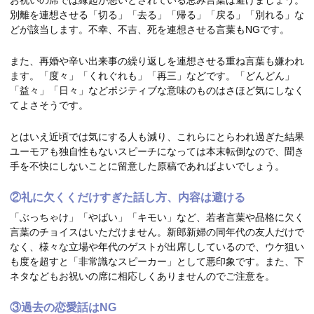
お祝いの席では縁起が悪いとされている忌み言葉は避けましょう。
別離を連想させる「切る」「去る」「帰る」「戻る」「別れる」な
どが該当します。不幸、不吉、死を連想させる言葉もNGです。
また、再婚や辛い出来事の繰り返しを連想させる重ね言葉も嫌われ
ます。「度々」「くれぐれも」「再三」などです。「どんどん」
「益々」「日々」などポジティブな意味のものはさほど気にしなく
てよさそうです。
とはいえ近頃では気にする人も減り、これらにとらわれ過ぎた結果
ユーモアも独自性もないスピーチになっては本末転倒なので、聞き
手を不快にしないことに留意した原稿であればよいでしょう。
②礼に欠くくだけすぎた話し方、内容は避ける
「ぶっちゃけ」「やばい」「キモい」など、若者言葉や品格に欠く
言葉のチョイスはいただけません。新郎新婦の同年代の友人だけで
なく、様々な立場や年代のゲストが出席ししているので、ウケ狙い
も度を超すと「非常識なスピーカー」として悪印象です。また、下
ネタなどもお祝いの席に相応しくありませんのでご注意を。
③過去の恋愛話はNG