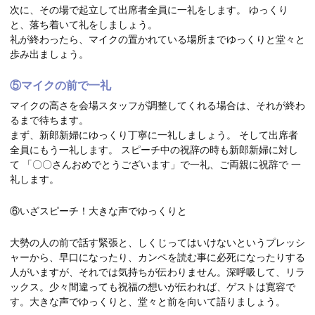
次に、その場で起立して出席者全員に一礼をします。 ゆっくり
と、落ち着いて礼をしましょう。
礼が終わったら、マイクの置かれている場所までゆっくりと堂々と
歩み出ましょう。
⑤マイクの前で一礼
マイクの高さを会場スタッフが調整してくれる場合は、それが終わ
るまで待ちます。
まず、新郎新婦にゆっくり丁寧に一礼しましょう。 そして出席者
全員にもう一礼します。 スピーチ中の祝辞の時も新郎新婦に対し
て 「〇〇さんおめでとうございます」で一礼、ご両親に祝辞で 一
礼します。
⑥いざスピーチ！大きな声でゆっくりと
大勢の人の前で話す緊張と、しくじってはいけないというプレッシ
ャーから、早口になったり、カンペを読む事に必死になったりする
人がいますが、それでは気持ちが伝わりません。深呼吸して、リラ
ックス。少々間違っても祝福の想いが伝われば、ゲストは寛容で
す。大きな声でゆっくりと、堂々と前を向いて語りましょう。