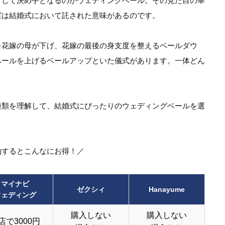
として決め手となるのがウェディングベール。その見た目の華
実は結婚式において託された意味があるのです。
を花嫁の母が下げ、花嫁の最後の身支度を整えるベールダウ
ベールを上げるベールアップといた儀式があります。一体どん
種類を理解して、結婚式にぴったりのウェディングベールを選
約するとこんなにお得！／
マイナビ
ゼクシィ
Hanayume
ウェディング
購入しない
購入しない
店で3000円