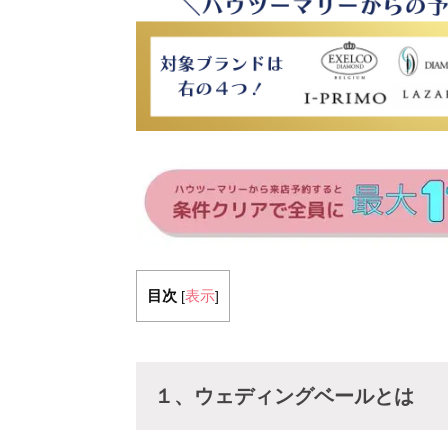
目次
表示
[
]
１、ウェディングベールとは