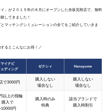
ァイ」が２０１５年の８月にオープンした赤坂見附店で、無料
体験してきました！
グとマッチングシミュレーションの全てをご紹介していきま
約するとこんなにお得！／
マイナビ
ゼクシィ
Hanayume
ウェディング
購入しない
購入しない
店で3000円
場合なし
場合なし
円以上の指輪
購入時のみ
該当ブランドで
購入で
特典
購入時割引
+10000円