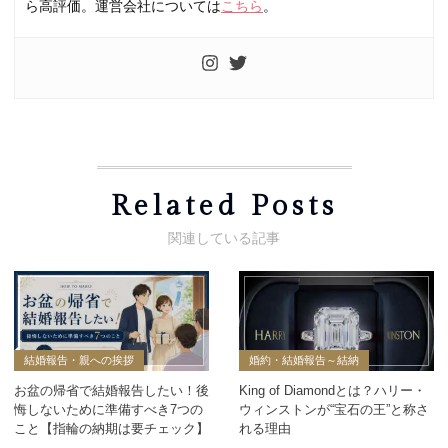
ら高評価。運営会社については
こちら
。
Related Posts
結婚報告・親への挨拶
婚約・結婚報告～結納
お盆の帰省で結婚報告したい！後
King of Diamondとは？ハリー・
悔しないために準備すべき7つの
ウィンストンが“宝石の王”と称さ
こと【指輪の納期は要チェック】
れる理由