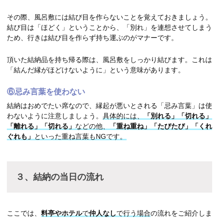
その際、風呂敷には結び目を作らないことを覚えておきましょう。
結び目は「ほどく」ということから、「別れ」を連想させてしまう
ため、行きは結び目を作らず持ち運ぶのがマナーです。
頂いた結納品を持ち帰る際は、風呂敷をしっかり結びます。これは
「結んだ縁がほどけないように」という意味があります。
⑥忌み言葉を使わない
結納はおめでたい席なので、縁起が悪いとされる「忌み言葉」は使
わないように注意しましょう。
具体的には、
「別れる」「切れる」
「離れる」「切れる」
などの他、
「重ね重ね」「たびたび」「くれ
ぐれも」
といった重ね言葉もNGです。
３、結納の当日の流れ
ここでは、
料亭やホテル
で
仲人なし
で行う場合
の流れをご紹介しま