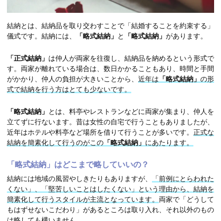
結納とは、結納品を取り交わすことで「結婚することを約束する」
儀式です。結納には、
「略式結納」
と
「略式結納」
があります。
「正式結納」
は仲人が両家を往復し、結納品を納めるという形式で
す。両家が離れている場合は、数日かかることもあり、時間と手間
がかかり、仲人の負担が大きいことから、
近年は
「略式結納」
の形
式で結納を行う方はとても少ないです。
「略式結納」
とは、料亭やレストランなどに両家が集まり、仲人を
立てずに行ないます。昔は女性の自宅で行うこともありましたが、
近年はホテルや料亭など場所を借りて行うことが多いです。
正式な
結納を簡素化して行うのがこの
「略式結納」
にあたります。
「略式結納」はどこまで略していいの？
結納には地域の風習やしきたりもありますが、
「前例にとらわれた
くない」、「堅苦しいことはしたくない」という理由から、結納を
簡素化して行うスタイルが主流となっています。
両家で「どうして
もはずせないこだわり」があるところは取り入れ、それ以外のもの
は略しても構いません。