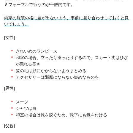
ミフォーマルで行うのが一般的です。
両家の服装の格に差が出ないよう、事前に擦り合わせしておくと良
いでしょう。
[女性]
きれいめのワンピース
和室の場合、立ったり座ったりするので、スカート丈はひざ
が隠れる長さ
髪の毛は顔にかからないようまとめる
アクセサリーは邪魔にならない短めなものを
[男性]
スーツ
シャツは白
和室の場合は靴を脱ぐため、靴下にも気を付ける
[父親]