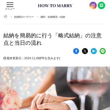
メニュー
>
>
結婚前のハウツー
婚約・結婚報告～結納
結納を簡易的に行う「略式結納」の注意
点と当日の流れ
最終更新日：2024.11.08
[PRを含みます]