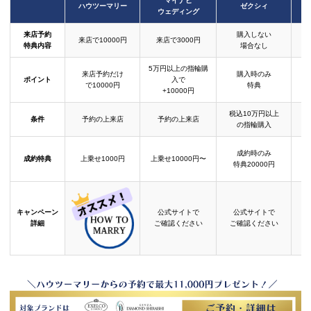
マイナビ
ハウツーマリー
ゼクシィ
ウェディング
来店予約
購入しない
来店で10000円
来店で3000円
特典内容
場合なし
5万円以上の指輪購
来店予約だけ
購入時のみ
ポイント
入で
で10000円
特典
+10000円
税込10万円以上
条件
予約の上来店
予約の上来店
の指輪購入
成約時のみ
成約特典
上乗せ1000円
上乗せ10000円〜
結
特典20000円
キャンペーン
公式サイトで
公式サイトで
詳細
ご確認ください
ご確認ください