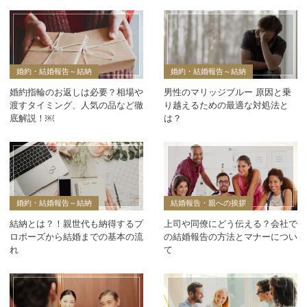
婚約・結婚報告～結納
婚約・結婚報告～結納
婚約指輪のお返しは必要？相場や
男性のマリッジブルー 原因と乗
渡すタイミング、人気の品など徹
り越えるための最適な対処法と
底解説！￼
は？
婚約・結婚報告～結納
結婚報告・親への挨拶
結納とは？！親世代も納得するプ
上司や同僚にどう伝える？会社で
ロポーズから結婚までの基本の流
の結婚報告の方法とマナーについ
れ
て