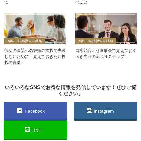
て
のこと
婚約・結婚報告～結納
婚約・結婚報告～結納
彼女の両親への結婚の挨拶で失敗
両家顔合わせ食事会で覚えておく
しないために！覚えておきたい挨
べき当日の流れ９ステップ
拶の言葉
いろいろなSNSでお得な情報を発信しています！ぜひご覧
ください。
Facebook
Instagram
LINE