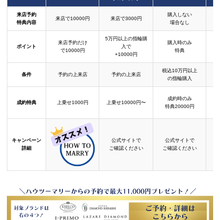
来店予約
購入しない
来店で10000円
来店で3000円
特典内容
場合なし
5万円以上の指輪購
来店予約だけ
購入時のみ
ポイント
入で
で10000円
特典
+10000円
税込10万円以上
条件
予約の上来店
予約の上来店
の指輪購入
成約時のみ
成約特典
上乗せ1000円
上乗せ10000円〜
結
特典20000円
キャンペーン
公式サイトで
公式サイトで
詳細
ご確認ください
ご確認ください