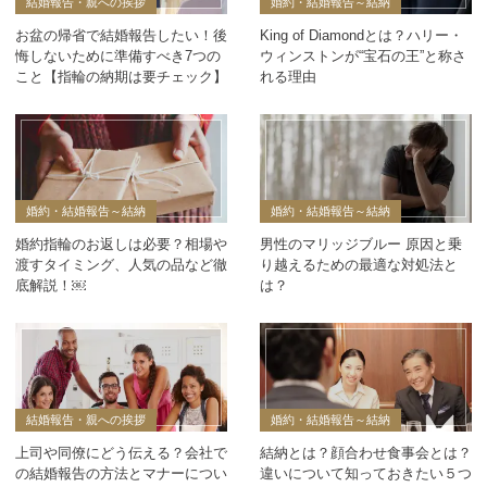
結婚報告・親への挨拶
婚約・結婚報告～結納
お盆の帰省で結婚報告したい！後
King of Diamondとは？ハリー・
悔しないために準備すべき7つの
ウィンストンが“宝石の王”と称さ
こと【指輪の納期は要チェック】
れる理由
婚約・結婚報告～結納
婚約・結婚報告～結納
婚約指輪のお返しは必要？相場や
男性のマリッジブルー 原因と乗
渡すタイミング、人気の品など徹
り越えるための最適な対処法と
底解説！￼
は？
結婚報告・親への挨拶
婚約・結婚報告～結納
上司や同僚にどう伝える？会社で
結納とは？顔合わせ食事会とは？
の結婚報告の方法とマナーについ
違いについて知っておきたい５つ