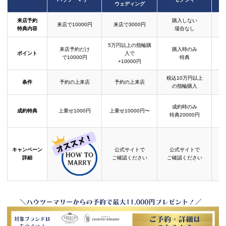
ウェディング
来店予約
購入しない
来店で10000円
来店で3000円
特典内容
場合なし
5万円以上の指輪購
来店予約だけ
購入時のみ
ポイント
入で
で10000円
特典
+10000円
税込10万円以上
条件
予約の上来店
予約の上来店
の指輪購入
成約時のみ
成約特典
上乗せ1000円
上乗せ10000円〜
結
特典20000円
キャンペーン
公式サイトで
公式サイトで
詳細
ご確認ください
ご確認ください