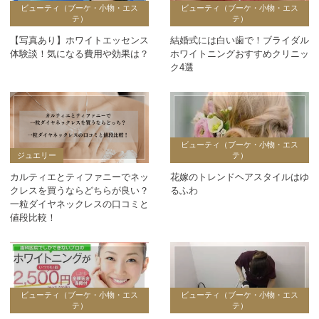
ビューティ（ブーケ・小物・エス
ビューティ（ブーケ・小物・エス
テ）
テ）
【写真あり】ホワイトエッセンス
結婚式には白い歯で！ブライダル
体験談！気になる費用や効果は？
ホワイトニングおすすめクリニッ
ク4選
ビューティ（ブーケ・小物・エス
ジュエリー
テ）
カルティエとティファニーでネッ
花嫁のトレンドヘアスタイルはゆ
クレスを買うならどちらが良い？
るふわ
一粒ダイヤネックレスの口コミと
値段比較！
ビューティ（ブーケ・小物・エス
ビューティ（ブーケ・小物・エス
テ）
テ）