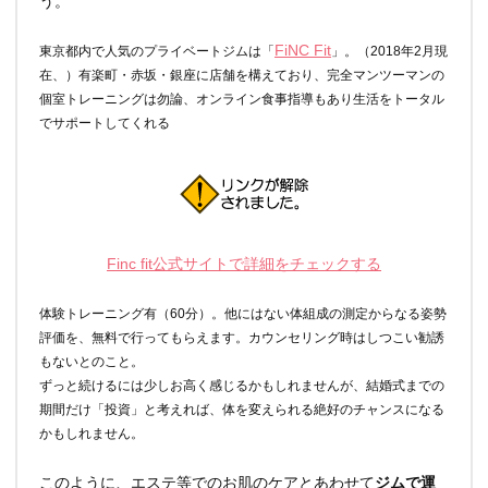
う。
FiNC Fit
東京都内で人気のプライベートジムは「
」。（2018年2月現
在、）有楽町・赤坂・銀座に店舗を構えており、完全マンツーマンの
個室トレーニングは勿論、オンライン食事指導もあり生活をトータル
でサポートしてくれる
Finc fit公式サイトで詳細をチェックする
体験トレーニング有（60分）。他にはない体組成の測定からなる姿勢
評価を、無料で行ってもらえます。カウンセリング時はしつこい勧誘
もないとのこと。
ずっと続けるには少しお高く感じるかもしれませんが、結婚式までの
期間だけ「投資」と考えれば、体を変えられる絶好のチャンスになる
かもしれません。
このように、エステ等でのお肌のケアとあわせて
ジムで運