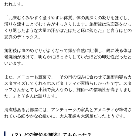
われます。
「元来むくみやすく凝りやすい体質。体の奥深くの凝りをほぐし、
滞りを流すことでむくみがすっきりします。施術後は洗面器をひっ
くり返したような大量の汗がぼたぼたと床に落ちた」と言うほどの
驚異のデトックス。
施術後は血のめぐりがよくなって頬が自然に紅潮し、鏡に映る体は
老廃物が抜けて、明らかにほっそりしていたほどの即効性だったと
いいます。
また、メニューも豊富で、「その日の悩みに合わせて施術内容もカ
スタマイズしてくれるホスピタリティが素晴らしかったです。スタ
ッフさんがとても小顔で美人なのも、施術への信頼性が高まりまし
た。」とＹさんは語ります。
清潔感あるお部屋には、アンティークの家具とアメニティが準備さ
れている細やかな心遣いに、大人花嫁も大満足だったようです。
（２）どの部位を施述してもらった？