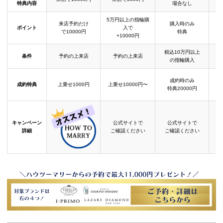
特典内容
場合なし
5万円以上の指輪購
来店予約だけ
購入時のみ
ポイント
入で
で10000円
特典
+10000円
税込10万円以上
条件
予約の上来店
予約の上来店
の指輪購入
成約時のみ
成約特典
上乗せ1000円
上乗せ10000円〜
結
特典20000円
キャンペーン
公式サイトで
公式サイトで
詳細
ご確認ください
ご確認ください