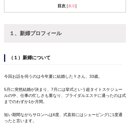
目次
表示
[
]
１、新婦プロフィール
（１）新婦について
今回お話を伺うのは今年夏に結婚したＹさん、33歳。
5月に突然結婚が決まり、7月には挙式という超タイトスケジュー
ルの中、仕事の忙しさも重なり、ブライダルエステに通ったのは式
までのわずか1か月間。
短い期間ながらサロンへは6度、式直前にはシェービングに1度通
ったと言います。