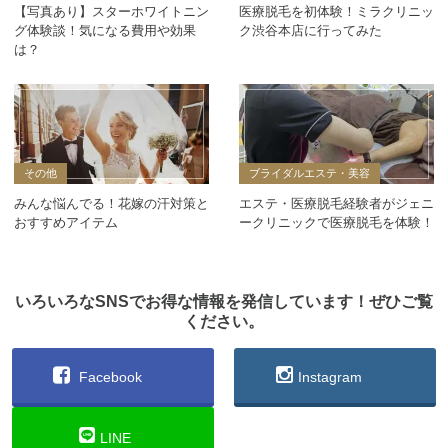
【写真あり】スターホワイトニン
医療脱毛を初体験！ミラクリニッ
グ体験談！気になる費用や効果
ク渋谷本店に行ってみた
は？
その他
ブライダルエステ・美容
みんな悩んでる！花嫁の汗対策と
エステ・医療脱毛経験者がジェニ
おすすめアイテム
ークリニックで医療脱毛を体験！
いろいろなSNSでお得な情報を発信しています！ぜひご覧
ください。
Facebook
Instagram
LINE